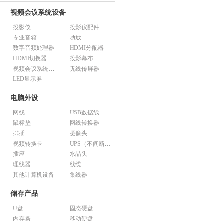
视频会议系统设备
投影仪
投影仪配件
专业音箱
功放
数字音频处理器
HDMI分配器
HDMI切换器
投影幕布
视频会议系统设备（市采）
无线传屏器
LED显示屏
电脑外设
网线
USB数据线
鼠标垫
网线转换器
排插
摄像头
视频转换卡
UPS（不间断电源）
插座
水晶头
理线器
线缆
其他计算机设备
集线器
储存产品
U盘
固态硬盘
内存条
移动硬盘