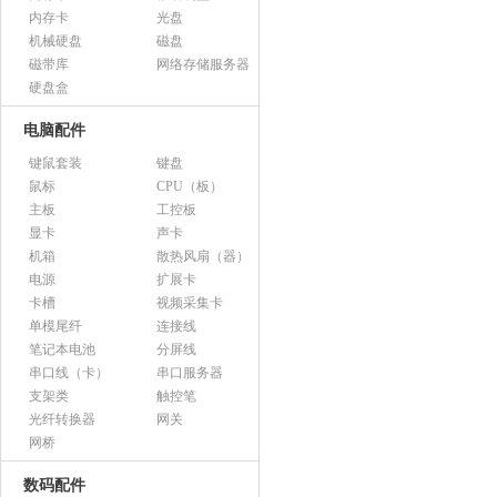
内存卡
光盘
机械硬盘
磁盘
磁带库
网络存储服务器
硬盘盒
电脑配件
键鼠套装
键盘
鼠标
CPU（板）
主板
工控板
显卡
声卡
机箱
散热风扇（器）
电源
扩展卡
卡槽
视频采集卡
单模尾纤
连接线
笔记本电池
分屏线
串口线（卡）
串口服务器
支架类
触控笔
光纤转换器
网关
网桥
数码配件