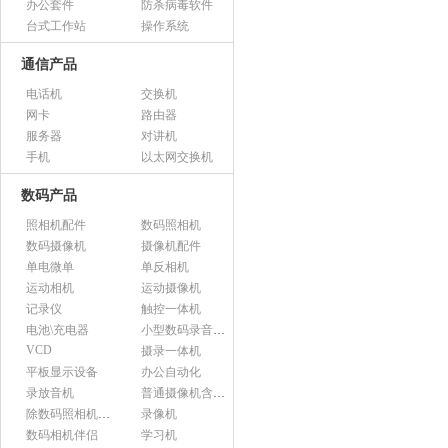
办公套件
防杀病毒软件
台式工作站
操作系统
通信产品
电话机
交换机
网卡
路由器
服务器
对讲机
手机
以太网交换机
数码产品
照相机配件
数码照相机
数码摄像机
摄像机配件
单电微单
单反相机
运动相机
运动摄像机
记录仪
触控一体机
电池\充电器
小型数码录音设备
VCD
摄录一体机
平板显示设备
办公自动化
录放音机
普通摄像机含附件
除数码照相机以外的照相机及器材
录像机
数码相机伴侣
学习机