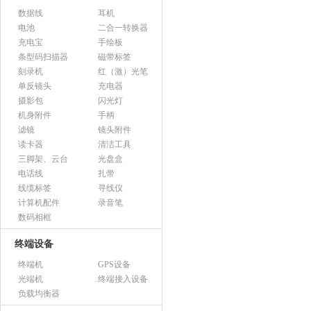
数据线
耳机
电池
二合一转换器
充电宝
手绘板
条型码扫描器
磁带标签
刻录机
红（激）光笔
单反镜头
充电器
摄影包
闪光灯
机身附件
手柄
滤镜
镜头附件
读卡器
清洁工具
三脚架、云台
光盘盒
电话线
扎带
线缆标签
寻线仪
计算机配件
录音笔
数码相框
终端设备
终端机
GPS设备
光端机
终端接入设备
负载均衡器