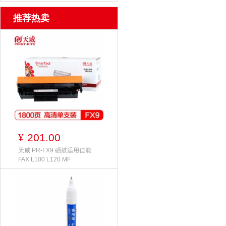
推荐热卖
201.00
¥
天威 PR-FX9 硒鼓适用佳能
FAX L100 L120 MF