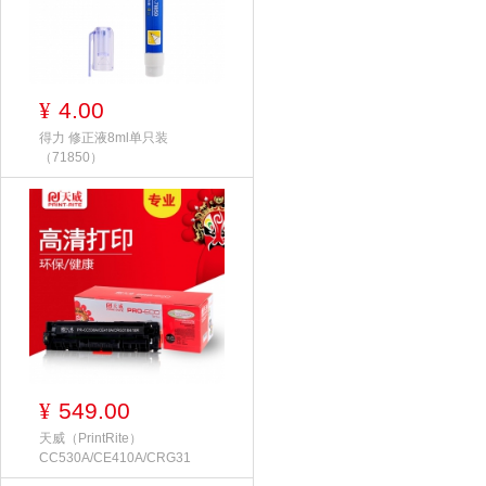
4.00
¥
得力 修正液8ml单只装
（71850）
549.00
¥
天威（PrintRite）
CC530A/CE410A/CRG31