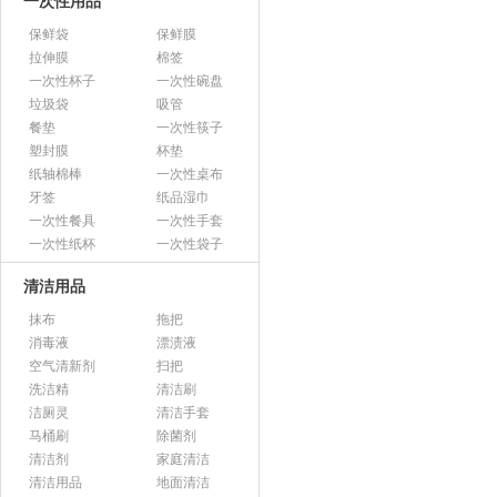
一次性用品
保鲜袋
保鲜膜
拉伸膜
棉签
一次性杯子
一次性碗盘
垃圾袋
吸管
餐垫
一次性筷子
塑封膜
杯垫
纸轴棉棒
一次性桌布
牙签
纸品湿巾
一次性餐具
一次性手套
一次性纸杯
一次性袋子
清洁用品
抹布
拖把
消毒液
漂渍液
空气清新剂
扫把
洗洁精
清洁刷
洁厕灵
清洁手套
马桶刷
除菌剂
清洁剂
家庭清洁
清洁用品
地面清洁