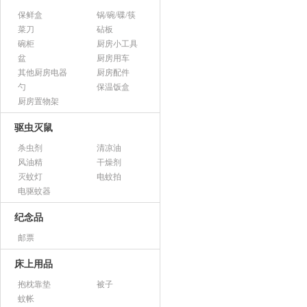
保鲜盒
锅/碗/碟/筷
菜刀
砧板
碗柜
厨房小工具
盆
厨房用车
其他厨房电器
厨房配件
勺
保温饭盒
厨房置物架
驱虫灭鼠
杀虫剂
清凉油
风油精
干燥剂
灭蚊灯
电蚊拍
电驱蚊器
纪念品
邮票
床上用品
抱枕靠垫
被子
蚊帐