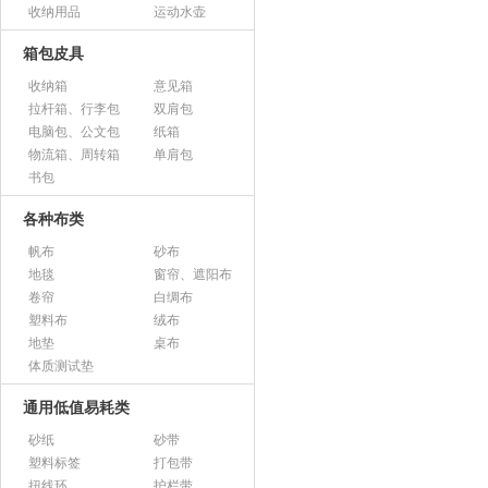
收纳用品
运动水壶
箱包皮具
收纳箱
意见箱
拉杆箱、行李包
双肩包
电脑包、公文包
纸箱
物流箱、周转箱
单肩包
书包
各种布类
帆布
砂布
地毯
窗帘、遮阳布
卷帘
白绸布
塑料布
绒布
地垫
桌布
体质测试垫
通用低值易耗类
砂纸
砂带
塑料标签
打包带
扭线环
护栏带