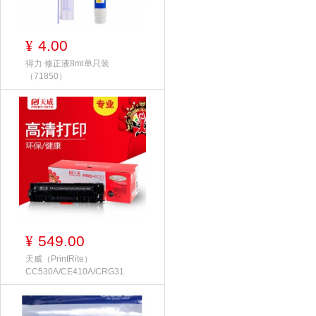
4.00
¥
得力 修正液8ml单只装
（71850）
549.00
¥
天威（PrintRite）
CC530A/CE410A/CRG31