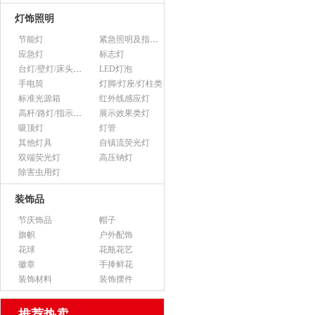
灯饰照明
节能灯
紧急照明及指示灯
应急灯
标志灯
台灯/壁灯/床头灯/落地灯
LED灯泡
手电筒
灯脚/灯座/灯柱类
标准光源箱
红外线感应灯
高杆/路灯/指示灯类
展示效果类灯
吸顶灯
灯管
其他灯具
自镇流荧光灯
双端荧光灯
高压钠灯
除害虫用灯
装饰品
节庆饰品
帽子
旗帜
户外配饰
花球
花瓶花艺
徽章
手捧鲜花
装饰材料
装饰摆件
推荐热卖