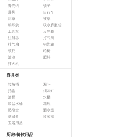
青壳纸
镜子
屏风
自行车
床单
被罩
编织袋
吸水膨胀袋
工具车
反光膜
注射器
打气筒
排气扇
钥匙箱
颈托
轮椅
油漆
肥料
打火机
容具类
垃圾桶
漏斗
托盘
烟灰缸
油桶
水桶
脸盆水桶
花瓶
肥皂盒
洒水壶
储藏盒
喷雾器
卫浴用品
厨房/餐饮用品