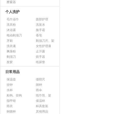
擦窗器
个人洗护
毛巾浴巾
面部护理
洗衣粉
洗发水
沐浴露
脸手霜
电动剃须刀
香皂
牙刷
剃须刀片、架
洗衣液
女性护理液
爽身粉
止汗露
剃须刀
烘手器
发胶
纸尿垫
日常用品
保温壶
缝纫尺
挂钟
闹钟
水杯
雨伞
粘钩、挂钩
纸巾筒、架
指甲钳
保温杯
雨衣
杯具套装
焖烧杯
其他用品