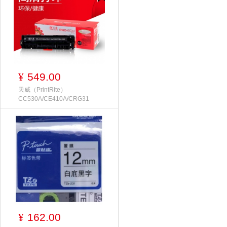
549.00
¥
天威（PrintRite）
CC530A/CE410A/CRG31
162.00
¥