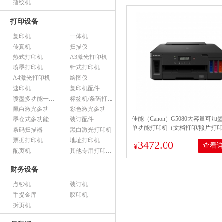
指纹机
打印设备
复印机
一体机
传真机
扫描仪
热式打印机
A3激光打印机
喷墨打印机
针式打印机
A4激光打印机
绘图仪
速印机
复印机配件
喷墨多功能一体机
标签机/条码打印机
黑白激光多功能一体机
彩色激光多功能一体机
佳能（Canon）G5080大容量可加
墨仓式多功能一体机
装订配件
单功能打印机（文档打印/照片打印 W
条码扫描器
黑白激光打印机
自动双面 商用 ）
票据打印机
地址打印机
3472.00
查看
¥
配页机
其他专用打印设备
财务设备
点钞机
装订机
手提金库
胶印机
拆页机