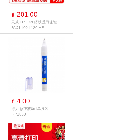
201.00
¥
天威 PR-FX9 硒鼓适用佳能
FAX L100 L120 MF
4.00
¥
得力 修正液8ml单只装
（71850）