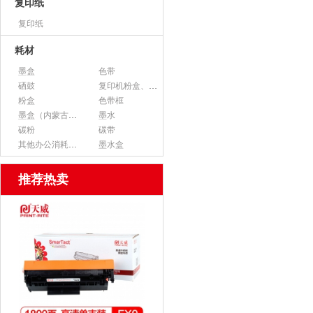
复印纸
复印纸
耗材
墨盒
色带
硒鼓
复印机粉盒、墨粉
粉盒
色带框
墨盒（内蒙古专用）
墨水
碳粉
碳带
其他办公消耗用品
墨水盒
推荐热卖