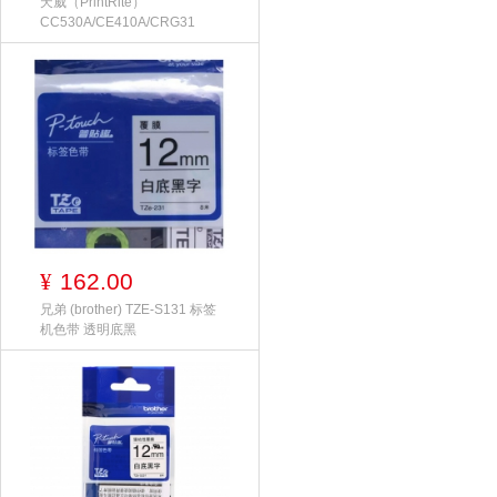
天威（PrintRite）
CC530A/CE410A/CRG31
162.00
¥
兄弟 (brother) TZE-S131 标签
机色带 透明底黑