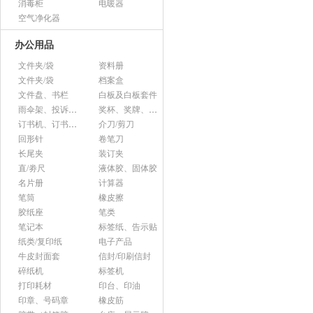
消毒柜
电暖器
空气净化器
办公用品
文件夹/袋
资料册
文件夹/袋
档案盒
文件盘、书栏
白板及白板套件
雨伞架、投诉意见箱、杂志架等杂项
奖杯、奖牌、证书
订书机、订书针、起钉器
介刀/剪刀
回形针
卷笔刀
长尾夹
装订夹
直/劵尺
液体胶、固体胶
名片册
计算器
笔筒
橡皮擦
胶纸座
笔类
笔记本
标签纸、告示贴
纸类/复印纸
电子产品
牛皮封面套
信封/印刷信封
碎纸机
标签机
打印耗材
印台、印油
印章、号码章
橡皮筋