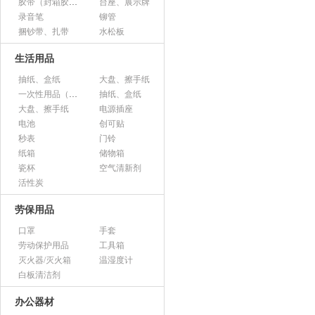
胶带（封箱胶、透明胶、美纹胶、双面胶等）
台座、展示牌
录音笔
铆管
捆钞带、扎带
水松板
生活用品
抽纸、盒纸
大盘、擦手纸
一次性用品（纸杯、胶杯、叉子、碟子等）
抽纸、盒纸
大盘、擦手纸
电源插座
电池
创可贴
秒表
门铃
纸箱
储物箱
瓷杯
空气清新剂
活性炭
劳保用品
口罩
手套
劳动保护用品
工具箱
灭火器/灭火箱
温湿度计
白板清洁剂
办公器材