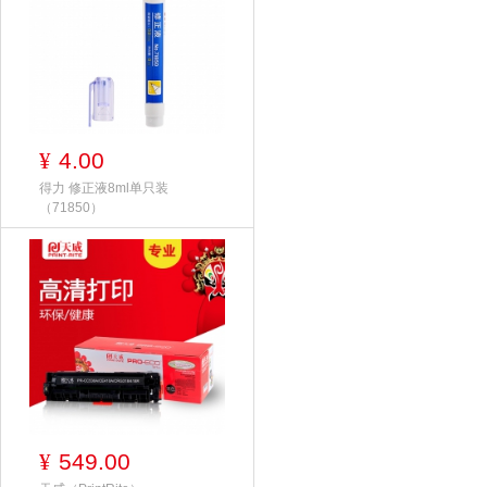
4.00
¥
得力 修正液8ml单只装
（71850）
549.00
¥