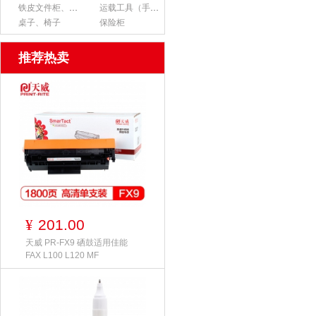
铁皮文件柜、货架
运载工具（手推车、平板车、梯子）
桌子、椅子
保险柜
推荐热卖
201.00
¥
天威 PR-FX9 硒鼓适用佳能
FAX L100 L120 MF