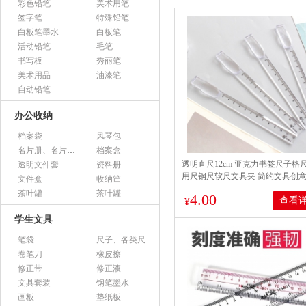
彩色铅笔
美术用笔
签字笔
特殊铅笔
白板笔墨水
白板笔
活动铅笔
毛笔
书写板
秀丽笔
美术用品
油漆笔
自动铅笔
办公收纳
档案袋
风琴包
名片册、名片盒、名片座
档案盒
透明直尺12cm 亚克力书签尺子格
透明文件套
资料册
用尺钢尺软尺文具夹 简约文具创
文件盒
收纳筐
新套尺 书签直尺
茶叶罐
茶叶罐
4.00
查看
¥
学生文具
笔袋
尺子、各类尺
卷笔刀
橡皮擦
修正带
修正液
文具套装
钢笔墨水
画板
垫纸板