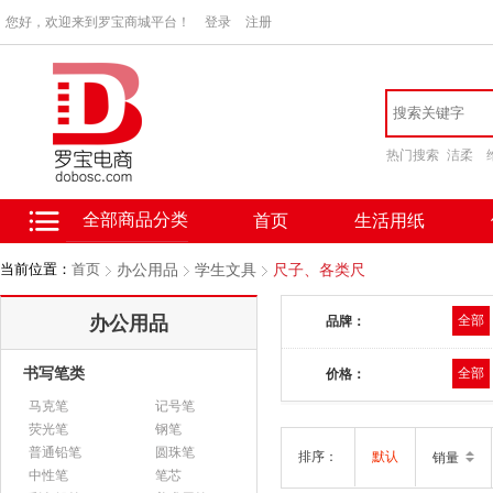
您好，欢迎来到罗宝商城平台！
登录
注册
热门搜索
洁柔
全部商品分类
首页
生活用纸
当前位置：
首页
办公用品
学生文具
尺子、各类尺
办公用品
全部
品牌：
书写笔类
全部
价格：
马克笔
记号笔
荧光笔
钢笔
普通铅笔
圆珠笔
排序：
默认
销量
中性笔
笔芯