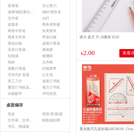
直液笔
办公剪刀
桌牌/磁性展示帖/证件框
抽杆/报告夹
文件套
台灯
皮面本
商务资料册
商务中性笔
长尾票夹
商务文件夹
带架白板
得力 直尺 尺 20厘米 6220
悬挂白板
桌面计算器
语音计算器
液体胶
2.00
查看
¥
拉链袋
玻璃杯
纸杯
文件框
函数计算器
封箱胶带
手持式扩音器
公文包
美工刀片
桌面订书机
重型订书机及其它
省力订书机
白板配件
书写铅笔
桌面储存
笔盒
笔筒/座/插/架
文件座、文件架、文件框
钥匙箱扣牌
书立、阅读架
晨光套尺孔庙祈福ARL96181 15cm