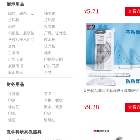
展示用品
5.71
查看
¥
磁粒、磁条、磁片
抽奖箱
打码机
打码纸
药箱
投票箱
书报架、展示架
厂绳、证件套、卡套
学校和美术用品
软木板
桌牌
荧光板
手举牌
地图
广告印刷
印刷品定制
展板海报
门头门牌
标识展示
台签
财务用品
晨光优品套尺不粘橡皮ARL960W7 1
计算器
票叉
印油
单据、收据
9.28
橡皮筋
账本、账册
查看
¥
印泥
印台
凭证
海绵缸
教学科研高教器具