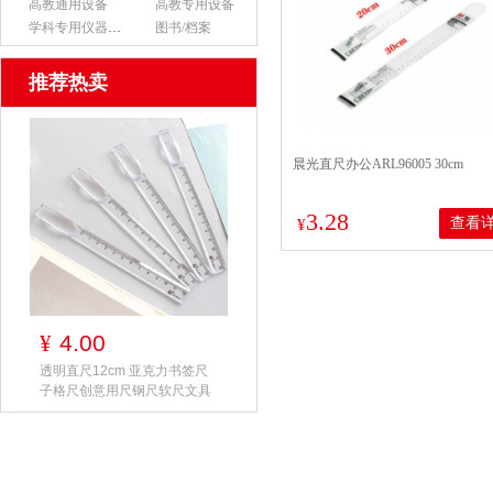
高教通用设备
高教专用设备
学科专用仪器设备
图书/档案
推荐热卖
晨光直尺办公ARL96005 30cm
3.28
查看
¥
4.00
¥
透明直尺12cm 亚克力书签尺
子格尺创意用尺钢尺软尺文具
夹