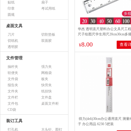
贴纸
扇子
印章
考试用纸
圆规
桌面文具
华杰 透明直尺塑料办公文具尺工
尺子绘图尺学生用尺20cm30cm多
刀片
切割垫板
H3401(长度40cm) 透明红
切纸机
双面胶
8.00
查看
¥
透明胶
文件管理
抽杆夹
强力夹
轻便夹
网格袋
文件袋
板夹
报告夹
快劳夹
文件夹
纸挂快
文件栏
文件盘
文件包
桌面文件柜
CD袋
得力(deli)30cm办公通用直尺 测
装订工具
子 办公用品 6230 5把装
打孔机
大头针、图钉