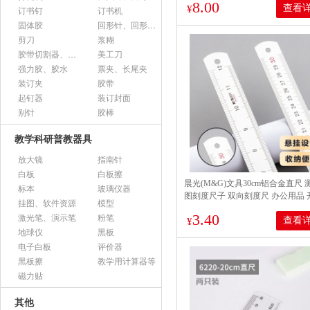
8.00
查看
¥
订书钉
订书机
固体胶
回形针、回形针盒
剪刀
浆糊
胶带切割器、胶带座、封箱器
美工刀
强力胶、胶水
票夹、长尾夹
装订夹
胶带
起钉器
装订封面
别针
胶棒
教学科研普教器具
放大镜
指南针
白板
白板擦
晨光(M&G)文具30cm铝合金直尺 
标本
玻璃仪器
图刻度尺子 双向刻度尺 办公用品 
挂图、软件资源
模型
具 ARL96027 考试推荐考研
3.40
激光笔、演示笔
粉笔
查看
¥
地球仪
黑板
电子白板
评价器
黑板擦
教学用计算器等
磁力贴
其他