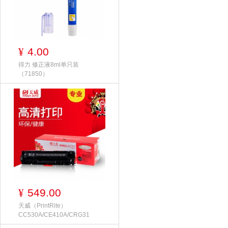
4.00
¥
得力 修正液8ml单只装
（71850）
549.00
¥
天威（PrintRite）
CC530A/CE410A/CRG31