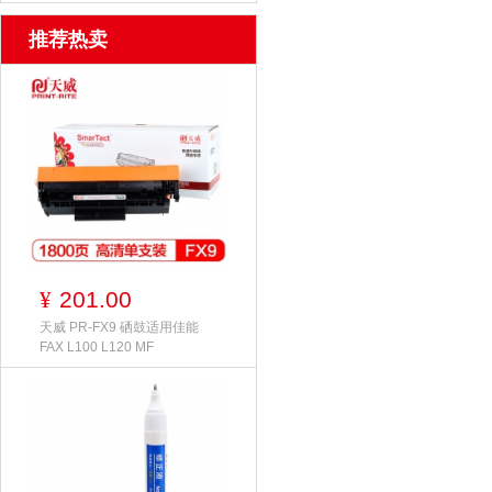
推荐热卖
201.00
¥
天威 PR-FX9 硒鼓适用佳能
FAX L100 L120 MF