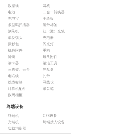
数据线
耳机
电池
二合一转换器
充电宝
手绘板
条型码扫描器
磁带标签
刻录机
红（激）光笔
单反镜头
充电器
摄影包
闪光灯
机身附件
手柄
滤镜
镜头附件
读卡器
清洁工具
三脚架、云台
光盘盒
电话线
扎带
线缆标签
寻线仪
计算机配件
录音笔
数码相框
终端设备
终端机
GPS设备
光端机
终端接入设备
负载均衡器