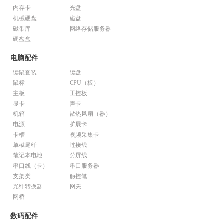
内存卡
光盘
机械硬盘
磁盘
磁带库
网络存储服务器
硬盘盒
电脑配件
键鼠套装
键盘
鼠标
CPU（板）
主板
工控板
显卡
声卡
机箱
散热风扇（器）
电源
扩展卡
卡槽
视频采集卡
单模尾纤
连接线
笔记本电池
分屏线
串口线（卡）
串口服务器
支架类
触控笔
光纤转换器
网关
网桥
数码配件