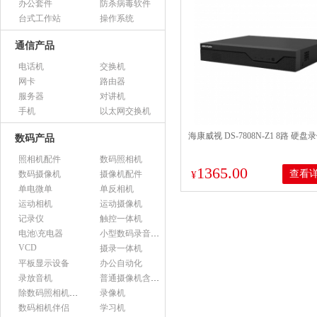
办公套件
防杀病毒软件
台式工作站
操作系统
通信产品
电话机
交换机
网卡
路由器
服务器
对讲机
手机
以太网交换机
海康威视 DS-7808N-Z1 8路 硬盘
数码产品
照相机配件
数码照相机
1365.00
查看
数码摄像机
摄像机配件
¥
单电微单
单反相机
运动相机
运动摄像机
记录仪
触控一体机
电池\充电器
小型数码录音设备
VCD
摄录一体机
平板显示设备
办公自动化
录放音机
普通摄像机含附件
除数码照相机以外的照相机及器材
录像机
数码相机伴侣
学习机