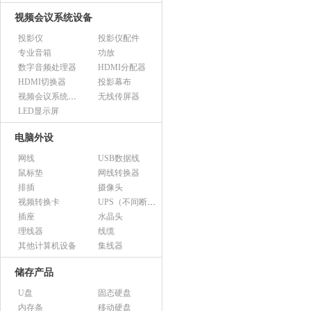
视频会议系统设备
投影仪
投影仪配件
专业音箱
功放
数字音频处理器
HDMI分配器
HDMI切换器
投影幕布
视频会议系统设备（市采）
无线传屏器
LED显示屏
电脑外设
网线
USB数据线
鼠标垫
网线转换器
排插
摄像头
视频转换卡
UPS（不间断电源）
插座
水晶头
理线器
线缆
其他计算机设备
集线器
储存产品
U盘
固态硬盘
内存条
移动硬盘