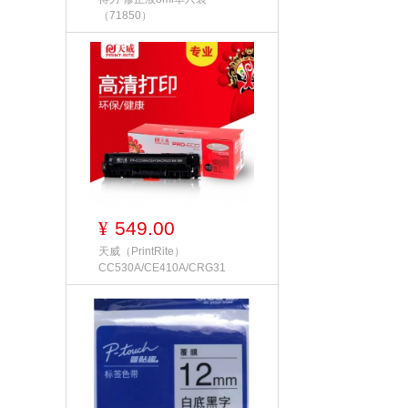
（71850）
549.00
¥
天威（PrintRite）
CC530A/CE410A/CRG31