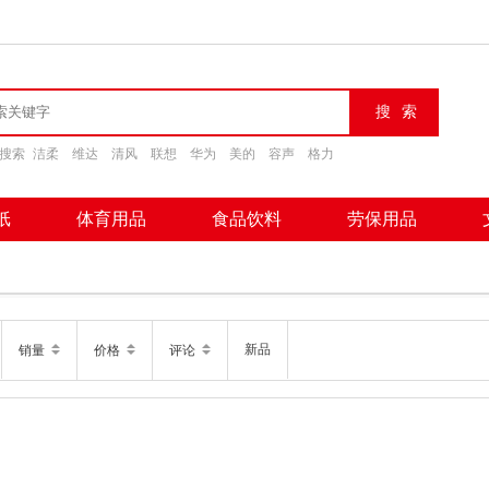
搜索
洁柔
维达
清风
联想
华为
美的
容声
格力
纸
体育用品
食品饮料
劳保用品
新品
销量
价格
评论