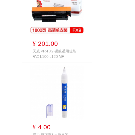
201.00
¥
天威 PR-FX9 硒鼓适用佳能
FAX L100 L120 MF
4.00
¥
得力 修正液8ml单只装