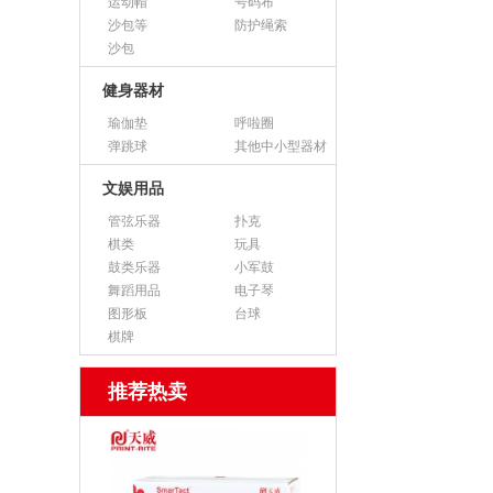
运动帽
号码布
沙包等
防护绳索
沙包
健身器材
瑜伽垫
呼啦圈
弹跳球
其他中小型器材
文娱用品
管弦乐器
扑克
棋类
玩具
鼓类乐器
小军鼓
舞蹈用品
电子琴
图形板
台球
棋牌
推荐热卖