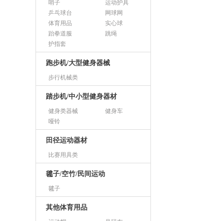
哨子
运动护具
乒乓球台
网球网
体育用品
实心球
跆拳道服
跳绳
护指套
跑步机/大型健身器械
步行机械类
踏步机/中小型健身器材
健身类器械
健身车
哑铃
田径运动器材
比赛用具类
毽子/空竹/民间运动
毽子
其他体育用品