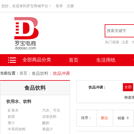
您好，欢迎来到罗宝商城平台！
登录
注册
热门搜索
洁柔
全部商品分类
首页
生活用纸
当前位置：
首页
食品饮料
饮品冲调
食品饮料
全部
饮品冲调：
蜂蜜
饮用水、饮料
矿泉水
汽水、可乐
奶茶
凉茶饮料
排序：
默认
销量
果汁
酸奶
中草药饮料
果蔬汁