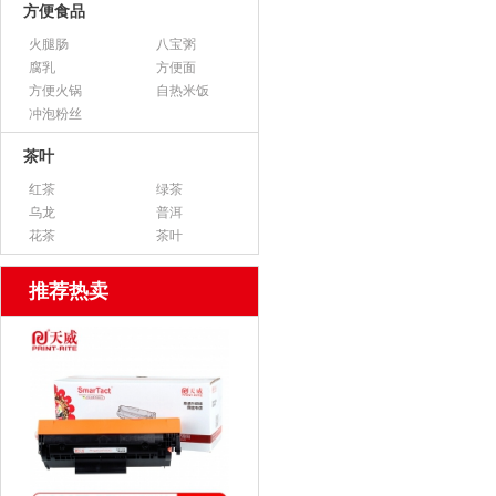
方便食品
火腿肠
八宝粥
腐乳
方便面
方便火锅
自热米饭
冲泡粉丝
茶叶
红茶
绿茶
乌龙
普洱
花茶
茶叶
推荐热卖