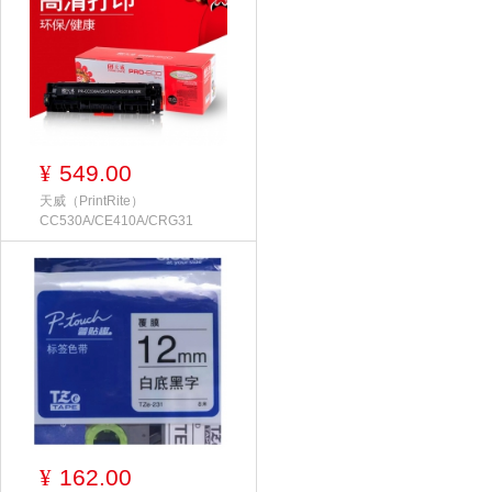
549.00
¥
天威（PrintRite）
CC530A/CE410A/CRG31
162.00
¥