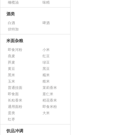
橄榄油
味精
酒类
白酒
啤酒
伏特加
米面杂粮
即食河粉
小米
燕麦
红豆
荞麦
绿豆
黄豆
黑豆
黑米
糯米
玉米
糙米
普通挂面
茉莉香米
即食面
薏仁米
长粒香米
稻花香米
通用面粉
即食米粉
蛋类
大米
红枣
饮品冲调