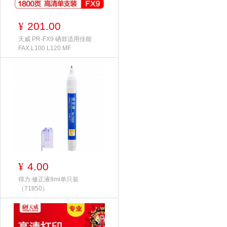
201.00
¥
天威 PR-FX9 硒鼓适用佳能
FAX L100 L120 MF
4.00
¥
得力 修正液8ml单只装
（71850）