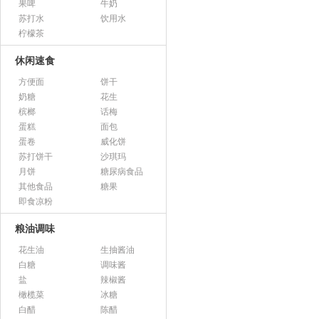
果啤
牛奶
苏打水
饮用水
柠檬茶
休闲速食
方便面
饼干
奶糖
花生
槟榔
话梅
蛋糕
面包
蛋卷
威化饼
苏打饼干
沙琪玛
月饼
糖尿病食品
其他食品
糖果
即食凉粉
粮油调味
花生油
生抽酱油
白糖
调味酱
盐
辣椒酱
橄榄菜
冰糖
白醋
陈醋