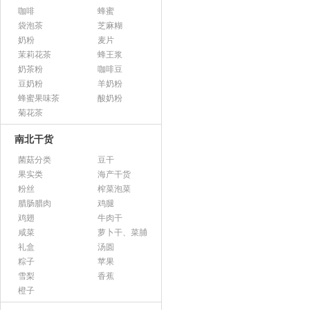
咖啡
蜂蜜
袋泡茶
芝麻糊
奶粉
麦片
茉莉花茶
蜂王浆
奶茶粉
咖啡豆
豆奶粉
羊奶粉
蜂蜜果味茶
酸奶粉
菊花茶
南北干货
菌菇分类
豆干
果实类
海产干货
粉丝
榨菜泡菜
腊肠腊肉
鸡腿
鸡翅
牛肉干
咸菜
萝卜干、菜脯
礼盒
汤圆
粽子
苹果
雪梨
香蕉
橙子