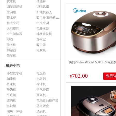
饮水机
体脂秤
调湿调温机
USB风扇
空调扇
扫地机器人
茶水柜
吸尘器/扫地机配件
柜式空调
中央空调
天花空调
电开水器
空气滤洁器
地板擦洗机
浴霸
热水宝
洗衣机
吸尘器
加湿器
电吹风
除湿机
美的/Midea MB-WFS5017TM电饭
厨房小电
小型饮水机
电饭煲
702.00
查看
¥
咖啡机
电饼铛
豆浆机
榨汁机
酸奶机
空气炸锅
平底锅
面条机
绞肉机
电动食品搅拌器
电炖锅
蒸煮饭盒
涮烤一体机
洗碗机