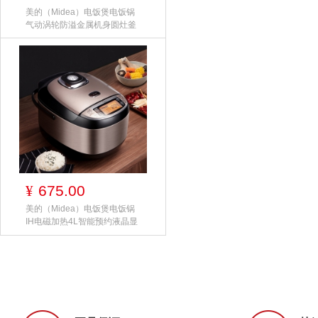
美的（Midea）电饭煲电饭锅
气动涡轮防溢金属机身圆灶釜
内胆4L
675.00
¥
美的（Midea）电饭煲电饭锅
IH电磁加热4L智能预约液晶显
示2