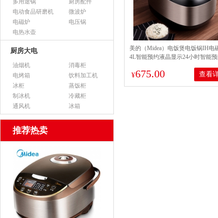
多用途锅
厨房配件
电动食品研磨机
微波炉
电磁炉
电压锅
电热水壶
美的（Midea）电饭煲电饭锅IH电
厨房大电
4L智能预约液晶显示24小时智能
油烟机
消毒柜
铁釜内胆家用电饭煲MB-WFZ4099
675.00
查看
¥
电烤箱
饮料加工机
冰柜
蒸饭柜
制冰机
冷藏柜
通风机
冰箱
推荐热卖