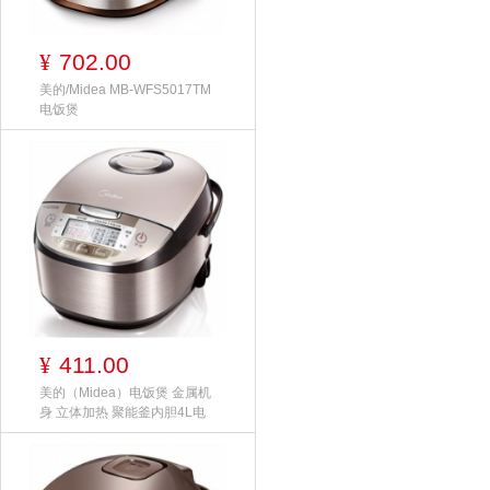
702.00
¥
美的/Midea MB-WFS5017TM
电饭煲
411.00
¥
美的（Midea）电饭煲 金属机
身 立体加热 聚能釜内胆4L电
饭