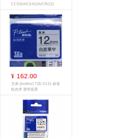
CC530A/CE410A/CRG31
162.00
¥
兄弟 (brother) TZE-S131 标签
机色带 透明底黑