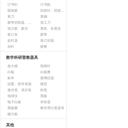
订书钉
订书机
固体胶
回形针、回形针盒
剪刀
浆糊
胶带切割器、胶带座、封箱器
美工刀
强力胶、胶水
票夹、长尾夹
装订夹
胶带
起钉器
装订封面
别针
胶棒
教学科研普教器具
放大镜
指南针
白板
白板擦
标本
玻璃仪器
挂图、软件资源
模型
激光笔、演示笔
粉笔
地球仪
黑板
电子白板
评价器
黑板擦
教学用计算器等
磁力贴
其他