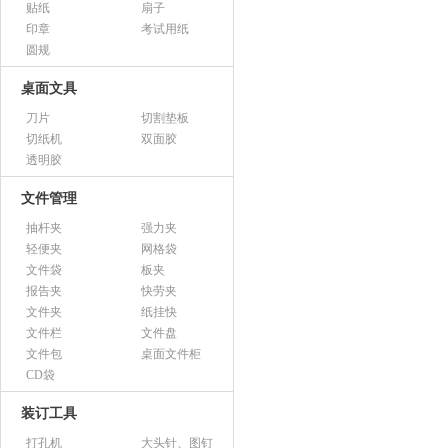
贴纸
扇子
印章
考试用纸
圆规
桌面文具
刀片
切割垫板
切纸机
双面胶
透明胶
文件管理
抽杆夹
强力夹
轻便夹
网格袋
文件袋
板夹
报告夹
快劳夹
文件夹
纸挂快
文件栏
文件盘
文件包
桌面文件柜
CD袋
装订工具
打孔机
大头针、图钉