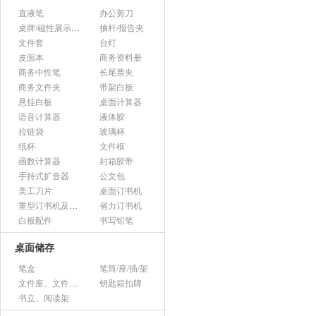
直液笔
办公剪刀
桌牌/磁性展示帖/证件框
抽杆/报告夹
文件套
台灯
皮面本
商务资料册
商务中性笔
长尾票夹
商务文件夹
带架白板
悬挂白板
桌面计算器
语音计算器
液体胶
拉链袋
玻璃杯
纸杯
文件框
函数计算器
封箱胶带
手持式扩音器
公文包
美工刀片
桌面订书机
重型订书机及其它
省力订书机
白板配件
书写铅笔
桌面储存
笔盒
笔筒/座/插/架
文件座、文件架、文件框
钥匙箱扣牌
书立、阅读架