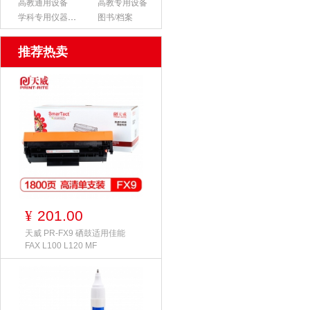
高教通用设备
高教专用设备
学科专用仪器设备
图书/档案
推荐热卖
201.00
¥
天威 PR-FX9 硒鼓适用佳能
FAX L100 L120 MF