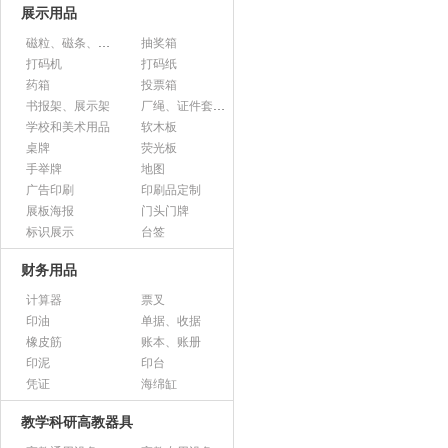
展示用品
磁粒、磁条、磁片
抽奖箱
打码机
打码纸
药箱
投票箱
书报架、展示架
厂绳、证件套、卡套
学校和美术用品
软木板
桌牌
荧光板
手举牌
地图
广告印刷
印刷品定制
展板海报
门头门牌
标识展示
台签
财务用品
计算器
票叉
印油
单据、收据
橡皮筋
账本、账册
印泥
印台
凭证
海绵缸
教学科研高教器具