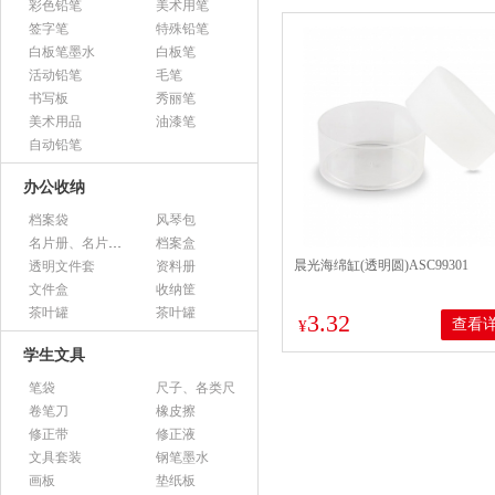
彩色铅笔
美术用笔
签字笔
特殊铅笔
白板笔墨水
白板笔
活动铅笔
毛笔
书写板
秀丽笔
美术用品
油漆笔
自动铅笔
办公收纳
档案袋
风琴包
名片册、名片盒、名片座
档案盒
晨光海绵缸(透明圆)ASC99301
透明文件套
资料册
文件盒
收纳筐
茶叶罐
茶叶罐
3.32
查看
¥
学生文具
笔袋
尺子、各类尺
卷笔刀
橡皮擦
修正带
修正液
文具套装
钢笔墨水
画板
垫纸板