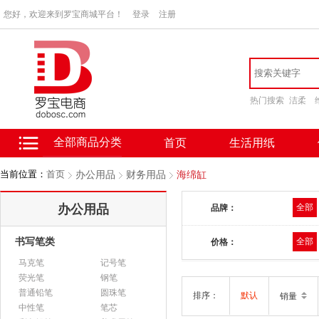
您好，欢迎来到罗宝商城平台！
登录
注册
热门搜索
洁柔
全部商品分类
首页
生活用纸
当前位置：
首页
办公用品
财务用品
海绵缸
办公用品
全部
品牌：
书写笔类
全部
价格：
马克笔
记号笔
荧光笔
钢笔
普通铅笔
圆珠笔
排序：
默认
销量
中性笔
笔芯