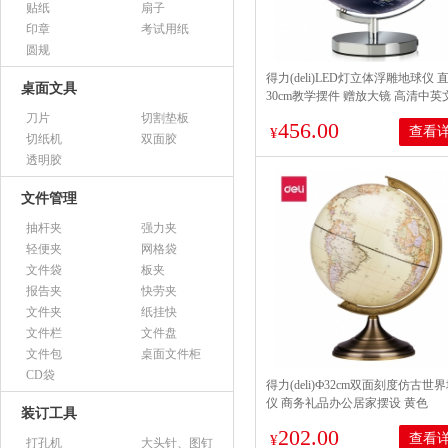
贴纸
扇子
印章
考试用纸
圆规
得力(deli)LED灯立体浮雕地球仪 
桌面文具
30cm教学摆件 赠放大镜 高清中英
办公用品 2165
刀片
切割垫板
456.00
查看
¥
切纸机
双面胶
透明胶
文件管理
抽杆夹
强力夹
轻便夹
网格袋
文件袋
板夹
报告夹
快劳夹
文件夹
纸挂快
文件栏
文件盘
文件包
桌面文件柜
CD袋
得力(deli)Ф32cm双面刻度仿古世
仪 商务礼品办公居家摆设 黄色
装订工具
202.00
查看
¥
打孔机
大头针、图钉