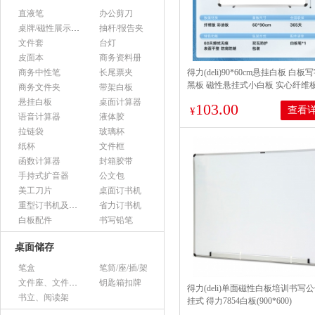
直液笔
办公剪刀
桌牌/磁性展示帖/证件框
抽杆/报告夹
文件套
台灯
皮面本
商务资料册
商务中性笔
长尾票夹
得力(deli)90*60cm悬挂白板 白板
黑板 磁性悬挂式小白板 实心纤维
商务文件夹
带架白板
板 教学家用白板 92608
悬挂白板
桌面计算器
103.00
查看
¥
语音计算器
液体胶
拉链袋
玻璃杯
纸杯
文件框
函数计算器
封箱胶带
手持式扩音器
公文包
美工刀片
桌面订书机
重型订书机及其它
省力订书机
白板配件
书写铅笔
桌面储存
笔盒
笔筒/座/插/架
文件座、文件架、文件框
钥匙箱扣牌
得力(deli)单面磁性白板培训书写
书立、阅读架
挂式 得力7854白板(900*600)