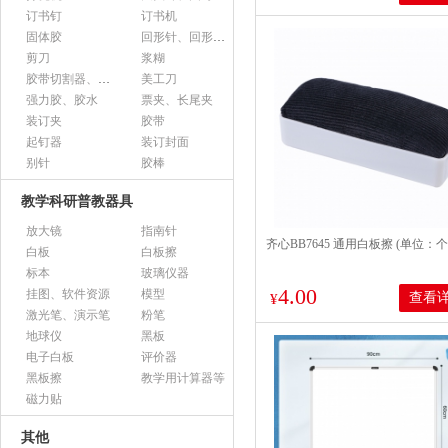
订书钉
订书机
固体胶
回形针、回形针盒
剪刀
浆糊
胶带切割器、胶带座、封箱器
美工刀
强力胶、胶水
票夹、长尾夹
装订夹
胶带
起钉器
装订封面
别针
胶棒
教学科研普教器具
放大镜
指南针
齐心BB7645 通用白板擦 (单位：
白板
白板擦
标本
玻璃仪器
4.00
挂图、软件资源
模型
查看
¥
激光笔、演示笔
粉笔
地球仪
黑板
电子白板
评价器
黑板擦
教学用计算器等
磁力贴
其他