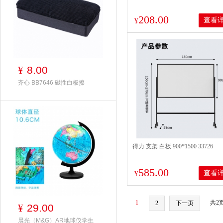
208.00
查看
¥
8.00
¥
齐心 BB7646 磁性白板擦
得力 支架 白板 900*1500 33726
585.00
查看
¥
1
共2
2
下一页
29.00
¥
晨光（M&G）AR地球仪学生