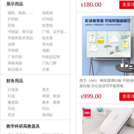
180.00
展示用品
查看
¥
磁粒、磁条、磁片
抽奖箱
打码机
打码纸
药箱
投票箱
书报架、展示架
厂绳、证件套、卡套
学校和美术用品
软木板
桌牌
荧光板
手举牌
地图
广告印刷
印刷品定制
展板海报
门头门牌
标识展示
台签
得力（deli） 钢化玻璃白板 可移
财务用品
架白板 办公会议写字板黑板
计算器
票叉
1500*900mm 芭蕾支架白板 50071
999.00
印油
单据、收据
查看
¥
橡皮筋
账本、账册
印泥
印台
凭证
海绵缸
教学科研高教器具