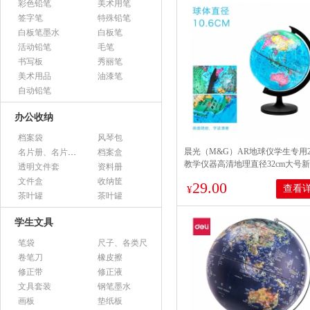
彩色铅笔
美术用笔
签字笔
特殊铅笔
白板笔墨水
白板笔
活动铅笔
毛笔
书写板
秀丽笔
美术用品
油漆笔
自动铅笔
办公收纳
档案袋
风琴包
晨光（M&G）AR地球仪学生专用2
名片册、名片盒、名片座
档案盒
教学仪器高清地理直径32cm大号
透明文件套
资料册
体儿童智能教具 普通款/直径
文件盒
收纳筐
29.00
查看
10.6cm/99818
¥
茶叶罐
茶叶罐
学生文具
笔袋
尺子、各类尺
卷笔刀
橡皮擦
修正带
修正液
文具套装
钢笔墨水
画板
垫纸板