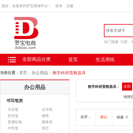
您好，欢迎来到罗宝商城平台！
登录
注册
热门搜索
洁柔
全部商品分类
首页
生活用纸
当前位置：
首页
办公用品
教学科研普教器具
办公用品
全部
教学科研普教器具：
地球
书写笔类
马克笔
记号笔
荧光笔
钢笔
排序：
默认
销量
普通铅笔
圆珠笔
中性笔
笔芯