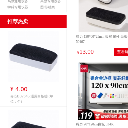
高教通用设备
高教专用设备
学科专用仪器设备
图书/档案
推荐热卖
得力 130*60*25mm 板擦 磁性 白
50167
13.00
查看
¥
4.00
¥
齐心BB7645 通用白板擦 (单
位：个）
得力 90*120cm白板 33468