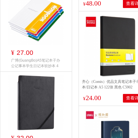
48.00
查看
¥
27.00
¥
广博(GuangBo)A5笔记本子办
公记事本学生日记本软抄本 4
齐心（Comix）优品文具笔记本子
本/日记本 A5 122张 黑色 C5902
24.00
查看
¥
32.00