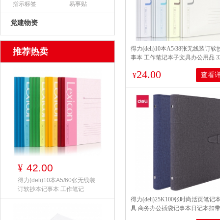
指示标签
易事贴
党建物资
得力(deli)10本A5/38张无线装订
推荐热卖
事本 工作笔记本子文具办公用品 33
24.00
查看
¥
42.00
¥
得力(deli)10本A5/60张无线装
订软抄本记事本 工作笔记
得力(deli)25K100张时尚活页笔记
具 商务办公插袋记事本日记本扣
本办公用品 1本蓝灰随机3309