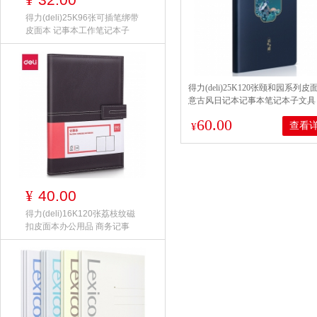
¥
得力(deli)25K96张可插笔绑带
皮面本 记事本工作笔记本子
得力(deli)25K120张颐和园系列皮
意古风日记本记事本笔记本子文具
似锦款22230
60.00
查看
¥
40.00
¥
得力(deli)16K120张荔枝纹磁
扣皮面本办公用品 商务记事