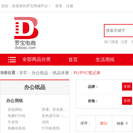
您好，欢迎来到罗宝商城平台！
登录
注册
热门搜索
洁柔
全部商品分类
首页
生活用纸
当前位置：
首页
办公纸品
纸品本册
PU/PVC笔记本
办公纸品
全部
品牌：
办公用纸
全部
价格：
其他用纸
普通、彩色复印纸
电脑打印纸
彩色复印纸（政采）
牛皮纸
信纸
排序：
默认
销量
热敏传真纸
打印标签纸