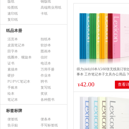
版纸
铜版纸
绘图纸
高端商业用纸
速印纸
卡纸
复印纸
纸品本册
活页本
拍纸本
皮面笔记本
软抄本
田字本
图画本
线圈本、螺旋本
信封
证书
电话本
得力(deli)10本A5/60张无线装订
素描本
万用手册
事本 工作笔记本子文具办公用品 76
硬抄
作业本
PU/PVC笔记本
聘书
42.00
查看
¥
手账本
复写纸
绘本
奖状
笔记本
各种图书
标签标牌
便签纸
便条本
告示贴
手写标签纸