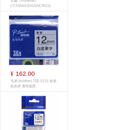
天威（PrintRite）
CC530A/CE410A/CRG31
162.00
¥
兄弟 (brother) TZE-S131 标签
机色带 透明底黑