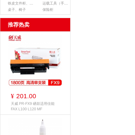
铁皮文件柜、货架
运载工具（手推车、平板车、梯子）
桌子、椅子
保险柜
推荐热卖
201.00
¥
天威 PR-FX9 硒鼓适用佳能
FAX L100 L120 MF