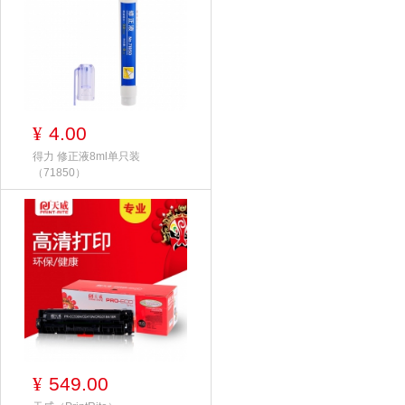
4.00
¥
得力 修正液8ml单只装
（71850）
549.00
¥