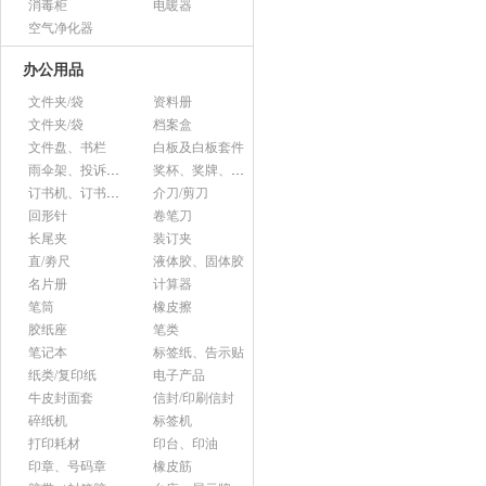
消毒柜
电暖器
空气净化器
办公用品
文件夹/袋
资料册
文件夹/袋
档案盒
文件盘、书栏
白板及白板套件
雨伞架、投诉意见箱、杂志架等杂项
奖杯、奖牌、证书
订书机、订书针、起钉器
介刀/剪刀
回形针
卷笔刀
长尾夹
装订夹
直/劵尺
液体胶、固体胶
名片册
计算器
笔筒
橡皮擦
胶纸座
笔类
笔记本
标签纸、告示贴
纸类/复印纸
电子产品
牛皮封面套
信封/印刷信封
碎纸机
标签机
打印耗材
印台、印油
印章、号码章
橡皮筋