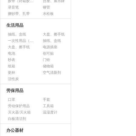
胶带（封箱胶、透明胶、美纹胶、双面胶等）
台座、展示牌
录音笔
铆管
捆钞带、扎带
水松板
生活用品
抽纸、盒纸
大盘、擦手纸
一次性用品（纸杯、胶杯、叉子、碟子等）
抽纸、盒纸
大盘、擦手纸
电源插座
电池
创可贴
秒表
门铃
纸箱
储物箱
瓷杯
空气清新剂
活性炭
劳保用品
口罩
手套
劳动保护用品
工具箱
灭火器/灭火箱
温湿度计
白板清洁剂
办公器材