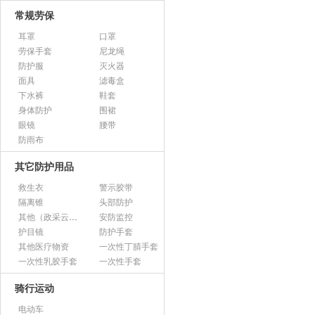
常规劳保
耳罩
口罩
劳保手套
尼龙绳
防护服
灭火器
面具
滤毒盒
下水裤
鞋套
身体防护
围裙
眼镜
腰带
防雨布
其它防护用品
救生衣
警示胶带
隔离锥
头部防护
其他（政采云上架用）
安防监控
护目镜
防护手套
其他医疗物资
一次性丁腈手套
一次性乳胶手套
一次性手套
骑行运动
电动车