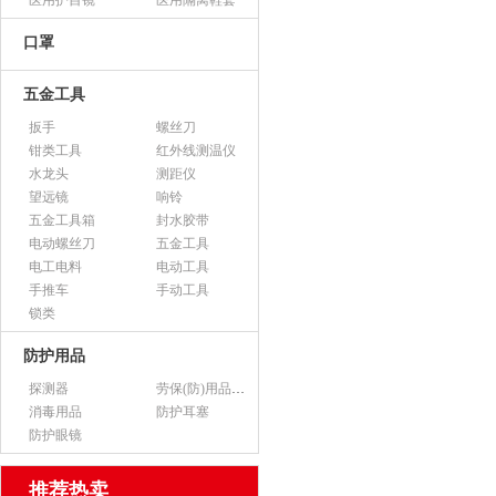
医用护目镜
医用隔离鞋套
口罩
五金工具
扳手
螺丝刀
钳类工具
红外线测温仪
水龙头
测距仪
望远镜
响铃
五金工具箱
封水胶带
电动螺丝刀
五金工具
电工电料
电动工具
手推车
手动工具
锁类
防护用品
探测器
劳保(防)用品（不含医用产品）
消毒用品
防护耳塞
防护眼镜
推荐热卖