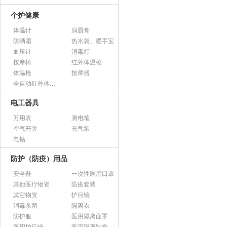
个护健康
体温计
润唇膏
防晒霜
热水袋、暖手宝
血压计
消毒灯
按摩椅
红外体温枪
体温枪
按摩器
全自动红外体温监测仪
电工器具
万用表
测电笔
空气开关
充气泵
电钻
防护（防疫）用品
安全鞋
一次性医用口罩
其他医疗物资
防疫套装
其它物资
护目镜
消毒杀菌
隔离衣
防护服
医用隔离面罩