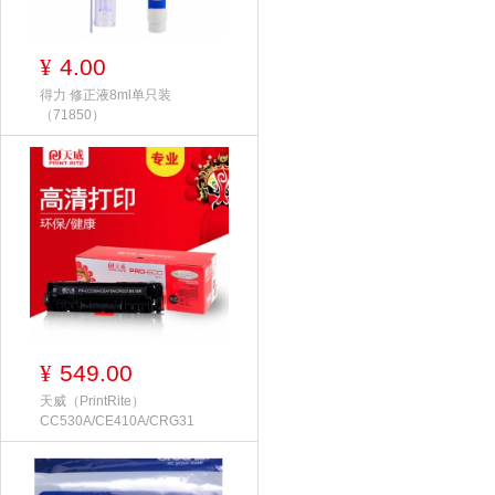
4.00
¥
得力 修正液8ml单只装
（71850）
549.00
¥
天威（PrintRite）
CC530A/CE410A/CRG31