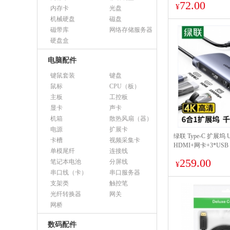
72.00
¥
内存卡
光盘
机械硬盘
磁盘
磁带库
网络存储服务器
硬盘盒
电脑配件
键鼠套装
键盘
鼠标
CPU（板）
主板
工控板
显卡
声卡
机箱
散热风扇（器）
电源
扩展卡
绿联 Type-C 扩展坞 
卡槽
视频采集卡
HDMI+网卡+3*USB 
单模尾纤
连接线
259.00
笔记本电池
分屏线
¥
串口线（卡）
串口服务器
支架类
触控笔
光纤转换器
网关
网桥
数码配件