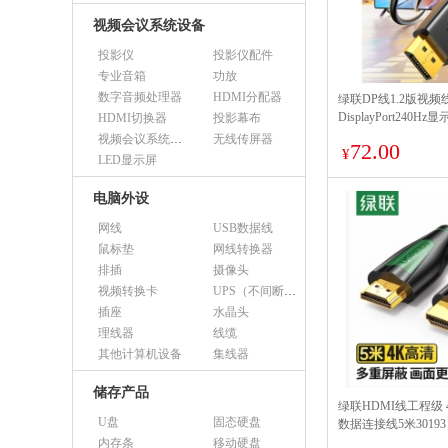
视频会议系统设备
投影仪
投影仪配件
专业音箱
功放
数字音频处理器
HDMI分配器
绿联DP线1.2版视频
DisplayPort240H
HDMI切换器
投影幕布
视频会议系统设备（市采）
无线传屏器
72.00
¥
LED显示屏
电脑外设
网线
USB数据线
鼠标垫
网线转换器
排插
摄像头
视频转换卡
UPS（不间断电源）
插座
水晶头
理线器
线缆
其他计算机设备
集线器
储存产品
绿联HDMI线工程级
U盘
固态硬盘
数据连接线5米30193
内存条
移动硬盘