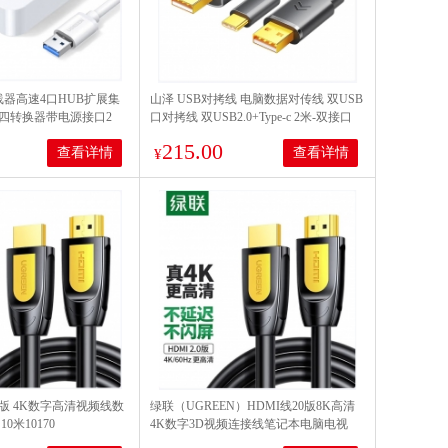
分线器高速4口HUB扩展集
山泽 USB对拷线 电脑数据对传线 双USB
四转换器带电源接口2
口对拷线 双USB2.0+Type-c 2米-双接口
215.00
查看详情
查看详情
¥
0版 4K数字高清视频线数
绿联（UGREEN）HDMI线20版8K高清
10米10170
4K数字3D视频连接线笔记本电脑电视
HD101 2米 10129