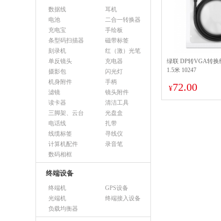
数据线
耳机
电池
二合一转换器
充电宝
手绘板
条型码扫描器
磁带标签
刻录机
红（激）光笔
单反镜头
充电器
绿联 DP转VGA转换
1.5米 10247
摄影包
闪光灯
机身附件
手柄
72.00
¥
滤镜
镜头附件
读卡器
清洁工具
三脚架、云台
光盘盒
电话线
扎带
线缆标签
寻线仪
计算机配件
录音笔
数码相框
终端设备
终端机
GPS设备
光端机
终端接入设备
负载均衡器