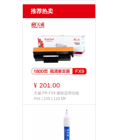
推荐热卖
201.00
¥
天威 PR-FX9 硒鼓适用佳能
FAX L100 L120 MF