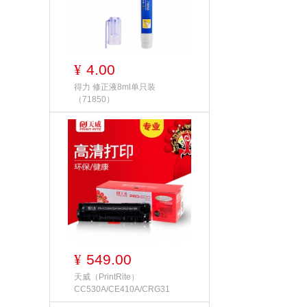
4.00
¥
得力 修正液8ml单只装
（71850）
549.00
¥
天威（PrintRite）
CC530A/CE410A/CRG31