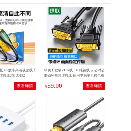
0版 4K数字高清视频线工
绿联工程级VGA线 3+6纯铜线芯 公对公
线3米 30192
带磁环视频连接线 适用电脑主机接电视
显示器投影仪 3米11631
59.00
查看详情
查看详情
¥