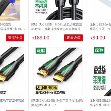
线4K高清
绿联（UGREEN）HDMI线20版8K高清
绿联 USB3.0
z显示器连接线3米 10212
4K数字3D视频连接线笔记本电脑电视
线器分支器一拖
HD101 10米10170
米-15715
189.00
90.00
查看详情
查看详情
¥
¥
 4K数字高清视频线
绿联HDMI线2.0版 4K数字高清视频线数
绿联HDMI线2.
据连接线3米 30192
据连接线HD101 