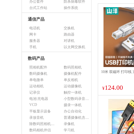
办公套件
防杀病毒软件
台式工作站
操作系统
通信产品
电话机
交换机
网卡
路由器
服务器
对讲机
手机
以太网交换机
数码产品
照相机配件
数码照相机
10米 双磁环 打印线
数码摄像机
摄像机配件
单电微单
单反相机
124.00
运动相机
运动摄像机
¥
记录仪
触控一体机
电池\充电器
小型数码录音设备
VCD
摄录一体机
平板显示设备
办公自动化
录放音机
普通摄像机含附件
除数码照相机以外的照相机及器材
录像机
数码相机伴侣
学习机