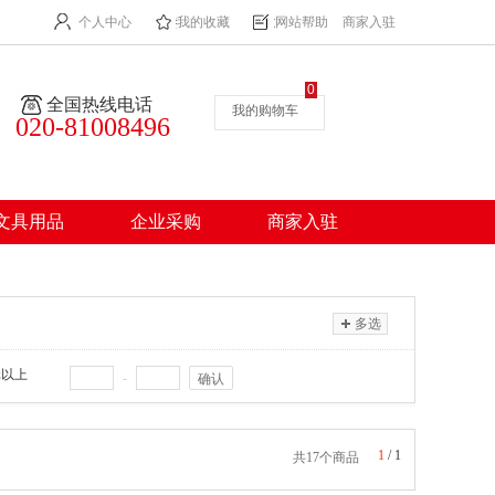
个人中心
我的收藏
网站帮助
商家入驻
0
全国热线电话
我的购物车
020-81008496
文具用品
企业采购
商家入驻
多选
元以上
-
确认
1
/
1
共17个商品