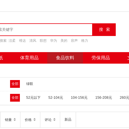
搜索
洁柔
维达
清风
联想
华为
美的
容声
格力
纸
体育用品
食品饮料
劳保用品
全部
绿联
全部
52元以下
52-104元
104-156元
156-208元
260
新品
销量
价格
评论