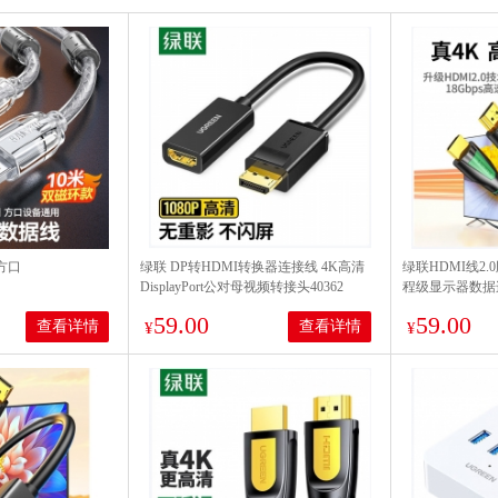
 方口
绿联 DP转HDMI转换器连接线 4K高清
绿联HDMI线2.
DisplayPort公对母视频转接头40362
程级显示器数据连接
59.00
59.00
查看详情
查看详情
¥
¥