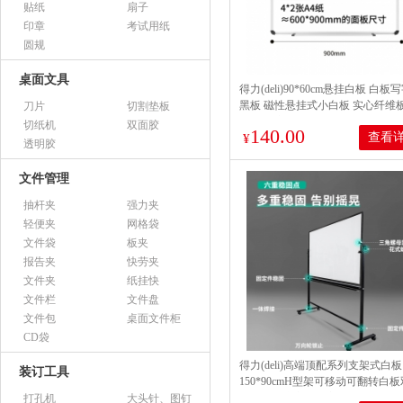
贴纸
扇子
印章
考试用纸
圆规
桌面文具
得力(deli)90*60cm悬挂白板 白板
黑板 磁性悬挂式小白板 实心纤维
刀片
切割垫板
板 教学家用白板 92608
切纸机
双面胶
140.00
查看
¥
透明胶
文件管理
抽杆夹
强力夹
轻便夹
网格袋
文件袋
板夹
报告夹
快劳夹
文件夹
纸挂快
文件栏
文件盘
文件包
桌面文件柜
CD袋
得力(deli)高端顶配系列支架式白板
装订工具
150*90cmH型架可移动可翻转白
性办公会议家用写字板7883
打孔机
大头针、图钉