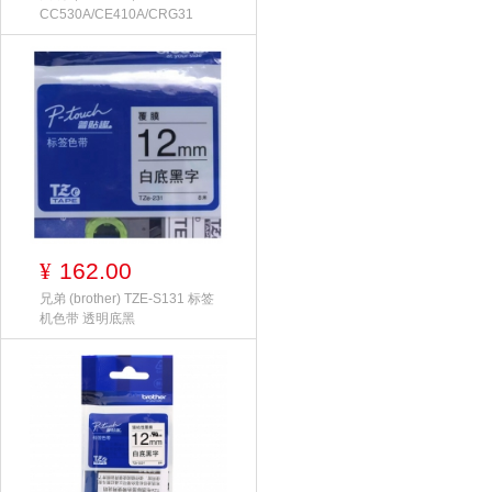
CC530A/CE410A/CRG31
162.00
¥
兄弟 (brother) TZE-S131 标签
机色带 透明底黑