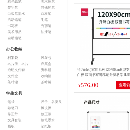
彩色铅笔
美术用笔
签字笔
特殊铅笔
白板笔墨水
白板笔
活动铅笔
毛笔
书写板
秀丽笔
美术用品
油漆笔
自动铅笔
办公收纳
档案袋
风琴包
名片册、名片盒、名片座
档案盒
得力(deli)家用系列120*90cmH型
透明文件套
资料册
白板 双面书写可移动升降教学儿童
文件盒
收纳筐
办公会议白板黑板/写字板50092
茶叶罐
茶叶罐
576.00
查看
¥
学生文具
笔袋
尺子、各类尺
卷笔刀
橡皮擦
修正带
修正液
文具套装
钢笔墨水
画板
垫纸板