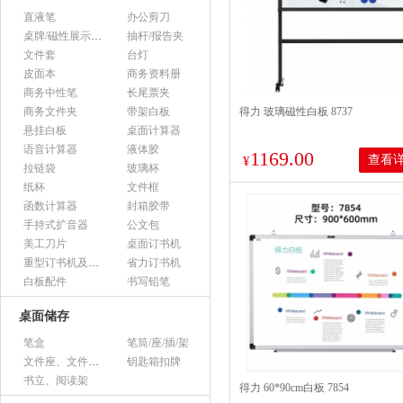
直液笔
办公剪刀
桌牌/磁性展示帖/证件框
抽杆/报告夹
文件套
台灯
皮面本
商务资料册
商务中性笔
长尾票夹
商务文件夹
带架白板
得力 玻璃磁性白板 8737
悬挂白板
桌面计算器
语音计算器
液体胶
1169.00
查看
¥
拉链袋
玻璃杯
纸杯
文件框
函数计算器
封箱胶带
手持式扩音器
公文包
美工刀片
桌面订书机
重型订书机及其它
省力订书机
白板配件
书写铅笔
桌面储存
笔盒
笔筒/座/插/架
文件座、文件架、文件框
钥匙箱扣牌
书立、阅读架
得力 60*90cm白板 7854