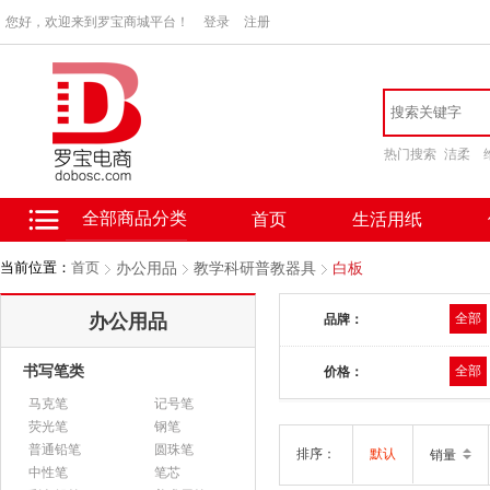
您好，欢迎来到罗宝商城平台！
登录
注册
热门搜索
洁柔
全部商品分类
首页
生活用纸
当前位置：
首页
办公用品
教学科研普教器具
白板
办公用品
全部
品牌：
书写笔类
全部
价格：
马克笔
记号笔
荧光笔
钢笔
普通铅笔
圆珠笔
排序：
默认
销量
中性笔
笔芯