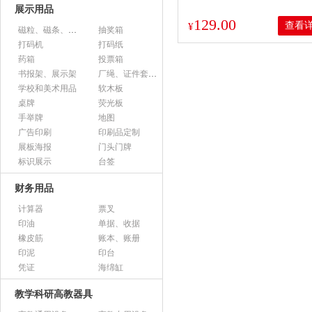
展示用品
129.00
查看
¥
磁粒、磁条、磁片
抽奖箱
打码机
打码纸
药箱
投票箱
书报架、展示架
厂绳、证件套、卡套
学校和美术用品
软木板
桌牌
荧光板
手举牌
地图
广告印刷
印刷品定制
展板海报
门头门牌
标识展示
台签
财务用品
计算器
票叉
印油
单据、收据
橡皮筋
账本、账册
印泥
印台
凭证
海绵缸
教学科研高教器具