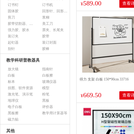
589.00
查看
¥
订书钉
订书机
固体胶
回形针、回形针盒
剪刀
浆糊
胶带切割器、胶带座、封箱器
美工刀
强力胶、胶水
票夹、长尾夹
装订夹
胶带
起钉器
装订封面
别针
胶棒
教学科研普教器具
放大镜
指南针
白板
白板擦
得力 支架 白板 150*90cm 33716
标本
玻璃仪器
挂图、软件资源
模型
669.50
激光笔、演示笔
粉笔
查看
¥
地球仪
黑板
电子白板
评价器
黑板擦
教学用计算器等
磁力贴
其他