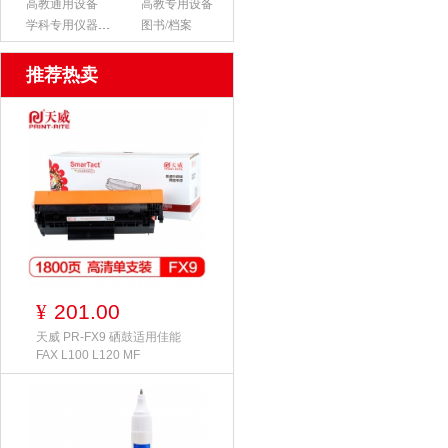
高教通用设备
高教专用设备
学科专用仪器设备
图书/档案
推荐热卖
201.00
¥
天威 PR-FX9 硒鼓适用佳能
FAX L100 L120 MF