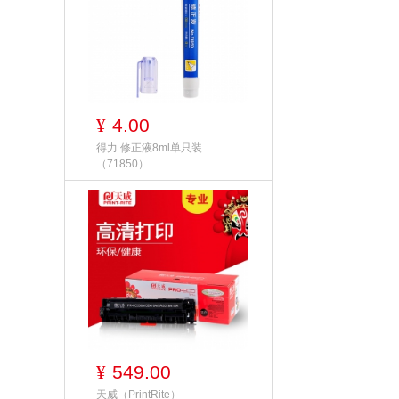
4.00
¥
得力 修正液8ml单只装
（71850）
549.00
¥
天威（PrintRite）