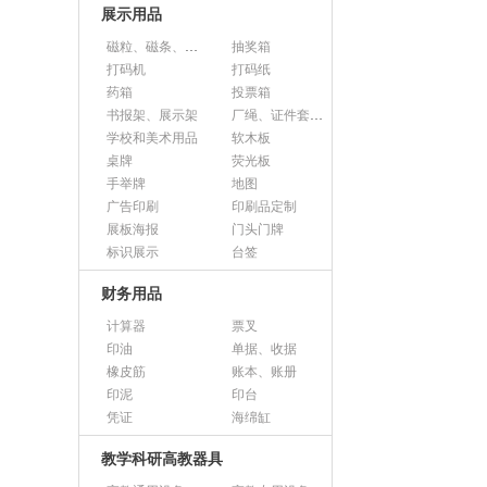
展示用品
磁粒、磁条、磁片
抽奖箱
打码机
打码纸
药箱
投票箱
书报架、展示架
厂绳、证件套、卡套
学校和美术用品
软木板
桌牌
荧光板
手举牌
地图
广告印刷
印刷品定制
展板海报
门头门牌
标识展示
台签
财务用品
计算器
票叉
印油
单据、收据
橡皮筋
账本、账册
印泥
印台
凭证
海绵缸
教学科研高教器具