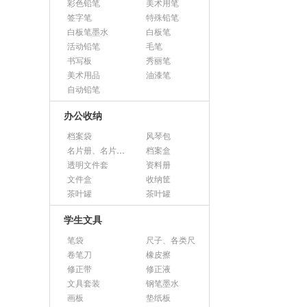
彩色铅笔
美术用笔
签字笔
特殊铅笔
白板笔墨水
白板笔
活动铅笔
毛笔
书写板
秀丽笔
美术用品
油漆笔
自动铅笔
办公收纳
档案袋
风琴包
名片册、名片盒、名片座
档案盒
透明文件套
资料册
文件盒
收纳筐
茶叶罐
茶叶罐
学生文具
笔袋
尺子、各类尺
卷笔刀
橡皮擦
修正带
修正液
文具套装
钢笔墨水
画板
垫纸板