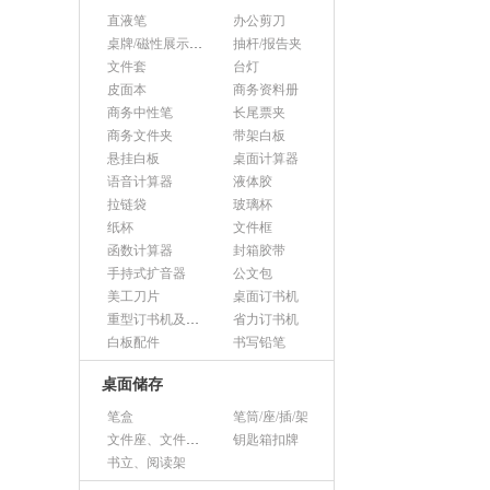
直液笔
办公剪刀
桌牌/磁性展示帖/证件框
抽杆/报告夹
文件套
台灯
皮面本
商务资料册
商务中性笔
长尾票夹
商务文件夹
带架白板
悬挂白板
桌面计算器
语音计算器
液体胶
拉链袋
玻璃杯
纸杯
文件框
函数计算器
封箱胶带
手持式扩音器
公文包
美工刀片
桌面订书机
重型订书机及其它
省力订书机
白板配件
书写铅笔
桌面储存
笔盒
笔筒/座/插/架
文件座、文件架、文件框
钥匙箱扣牌
书立、阅读架