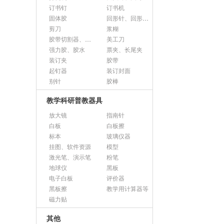
订书钉
订书机
固体胶
回形针、回形针盒
剪刀
浆糊
胶带切割器、胶带座、封箱器
美工刀
强力胶、胶水
票夹、长尾夹
装订夹
胶带
起钉器
装订封面
别针
胶棒
教学科研普教器具
放大镜
指南针
白板
白板擦
标本
玻璃仪器
挂图、软件资源
模型
激光笔、演示笔
粉笔
地球仪
黑板
电子白板
评价器
黑板擦
教学用计算器等
磁力贴
其他