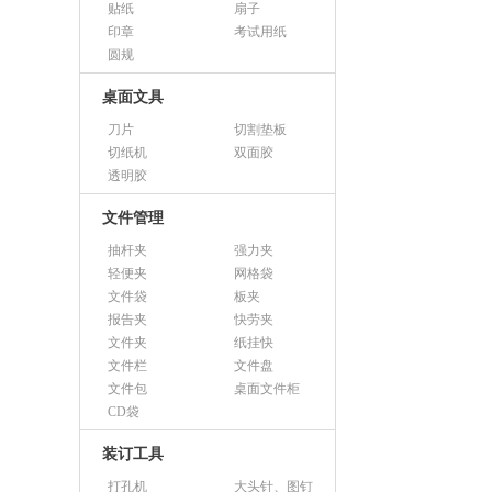
贴纸
扇子
印章
考试用纸
圆规
桌面文具
刀片
切割垫板
切纸机
双面胶
透明胶
文件管理
抽杆夹
强力夹
轻便夹
网格袋
文件袋
板夹
报告夹
快劳夹
文件夹
纸挂快
文件栏
文件盘
文件包
桌面文件柜
CD袋
装订工具
打孔机
大头针、图钉