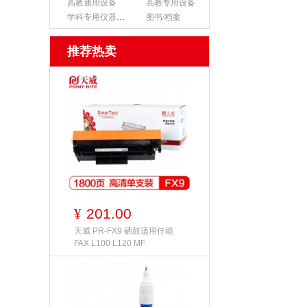
高教通用设备
高教专用设备
学科专用仪器设备
图书/档案
推荐热卖
201.00
¥
天威 PR-FX9 硒鼓适用佳能
FAX L100 L120 MF