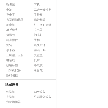
数据线
耳机
电池
二合一转换器
充电宝
手绘板
条型码扫描器
磁带标签
刻录机
红（激）光笔
单反镜头
充电器
摄影包
闪光灯
机身附件
手柄
滤镜
镜头附件
读卡器
清洁工具
三脚架、云台
光盘盒
电话线
扎带
线缆标签
寻线仪
计算机配件
录音笔
数码相框
终端设备
终端机
GPS设备
光端机
终端接入设备
负载均衡器