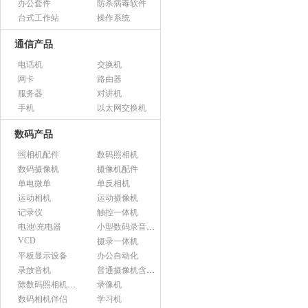
办公套件
防杀病毒软件
台式工作站
操作系统
通信产品
电话机
交换机
网卡
路由器
服务器
对讲机
手机
以太网交换机
数码产品
照相机配件
数码照相机
数码摄像机
摄像机配件
单电微单
单反相机
运动相机
运动摄像机
记录仪
触控一体机
电池\充电器
小型数码录音设备
VCD
摄录一体机
平板显示设备
办公自动化
录放音机
普通摄像机含附件
除数码照相机以外的照相机及器材
录像机
数码相机伴侣
学习机