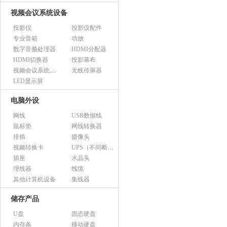
视频会议系统设备
投影仪
投影仪配件
专业音箱
功放
数字音频处理器
HDMI分配器
HDMI切换器
投影幕布
视频会议系统设备（市采）
无线传屏器
LED显示屏
电脑外设
网线
USB数据线
鼠标垫
网线转换器
排插
摄像头
视频转换卡
UPS（不间断电源）
插座
水晶头
理线器
线缆
其他计算机设备
集线器
储存产品
U盘
固态硬盘
内存条
移动硬盘