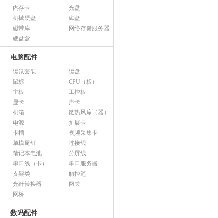
内存卡
光盘
机械硬盘
磁盘
磁带库
网络存储服务器
硬盘盒
电脑配件
键鼠套装
键盘
鼠标
CPU（板）
主板
工控板
显卡
声卡
机箱
散热风扇（器）
电源
扩展卡
卡槽
视频采集卡
单模尾纤
连接线
笔记本电池
分屏线
串口线（卡）
串口服务器
支架类
触控笔
光纤转换器
网关
网桥
数码配件