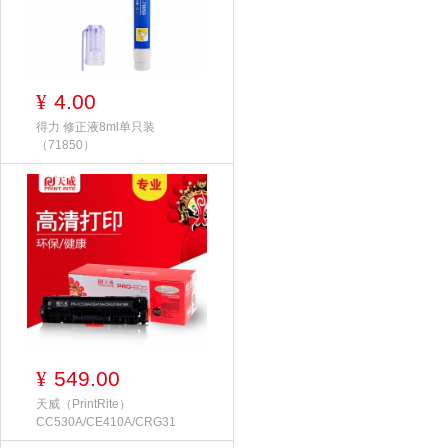
4.00
¥
得力 修正液8ml单只装
（71850）
549.00
¥
天威（PrintRite）
CC530A/CE410A/CRG31