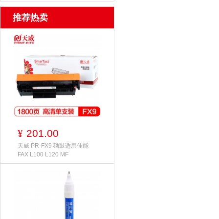
推荐热卖
201.00
¥
天威 PR-FX9 硒鼓适用佳能
FAX L100 L120 MF