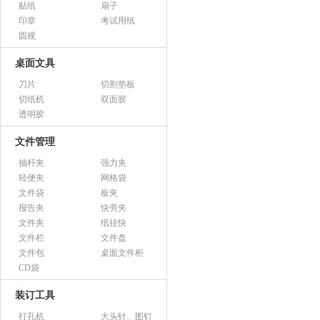
贴纸
扇子
印章
考试用纸
圆规
桌面文具
刀片
切割垫板
切纸机
双面胶
透明胶
文件管理
抽杆夹
强力夹
轻便夹
网格袋
文件袋
板夹
报告夹
快劳夹
文件夹
纸挂快
文件栏
文件盘
文件包
桌面文件柜
CD袋
装订工具
打孔机
大头针、图钉