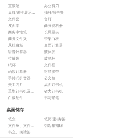
直液笔
办公剪刀
桌牌/磁性展示帖/证件框
抽杆/报告夹
文件套
台灯
皮面本
商务资料册
商务中性笔
长尾票夹
商务文件夹
带架白板
悬挂白板
桌面计算器
语音计算器
液体胶
拉链袋
玻璃杯
纸杯
文件框
函数计算器
封箱胶带
手持式扩音器
公文包
美工刀片
桌面订书机
重型订书机及其它
省力订书机
白板配件
书写铅笔
桌面储存
笔盒
笔筒/座/插/架
文件座、文件架、文件框
钥匙箱扣牌
书立、阅读架