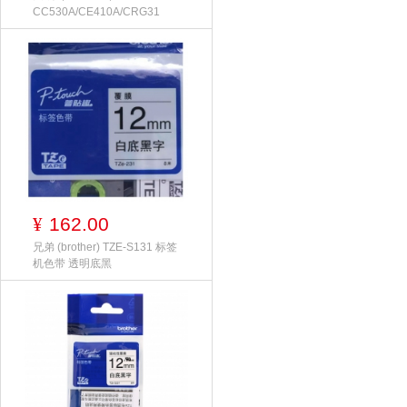
CC530A/CE410A/CRG31
162.00
¥
兄弟 (brother) TZE-S131 标签
机色带 透明底黑