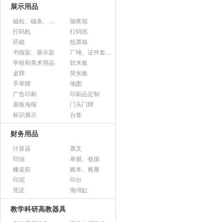
展示用品
磁粒、磁条、磁片
抽奖箱
打码机
打码纸
药箱
投票箱
书报架、展示架
厂绳、证件套、卡套
学校和美术用品
软木板
桌牌
荧光板
手举牌
地图
广告印刷
印刷品定制
展板海报
门头门牌
标识展示
台签
财务用品
计算器
票叉
印油
单据、收据
橡皮筋
账本、账册
印泥
印台
凭证
海绵缸
教学科研高教器具