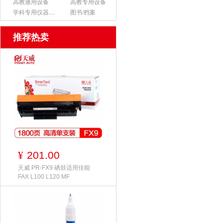
高教通用设备
高教专用设备
学科专用仪器设备
图书/档案
推荐热卖
201.00
¥
天威 PR-FX9 硒鼓适用佳能
FAX L100 L120 MF