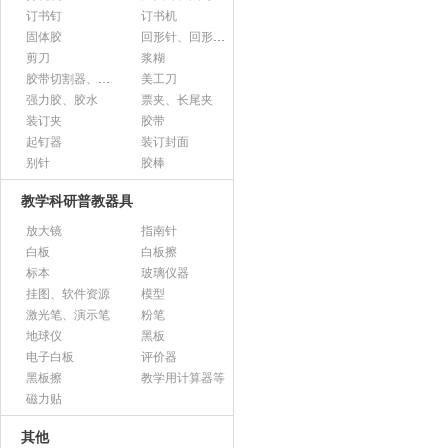
订书钉
订书机
固体胶
回形针、回形针盒
剪刀
浆糊
胶带切割器、胶带座、封箱器
美工刀
强力胶、胶水
票夹、长尾夹
装订夹
胶带
起钉器
装订封面
别针
胶棒
教学科研普教器具
放大镜
指南针
白板
白板擦
标本
玻璃仪器
挂图、软件资源
模型
激光笔、演示笔
粉笔
地球仪
黑板
电子白板
评价器
黑板擦
教学用计算器等
磁力贴
其他