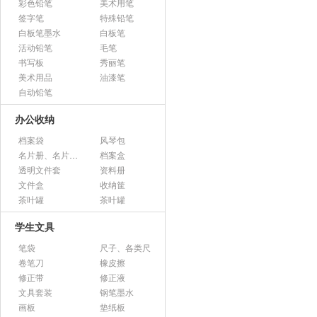
彩色铅笔
美术用笔
签字笔
特殊铅笔
白板笔墨水
白板笔
活动铅笔
毛笔
书写板
秀丽笔
美术用品
油漆笔
自动铅笔
办公收纳
档案袋
风琴包
名片册、名片盒、名片座
档案盒
透明文件套
资料册
文件盒
收纳筐
茶叶罐
茶叶罐
学生文具
笔袋
尺子、各类尺
卷笔刀
橡皮擦
修正带
修正液
文具套装
钢笔墨水
画板
垫纸板