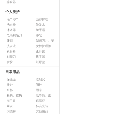
擦窗器
个人洗护
毛巾浴巾
面部护理
洗衣粉
洗发水
沐浴露
脸手霜
电动剃须刀
香皂
牙刷
剃须刀片、架
洗衣液
女性护理液
爽身粉
止汗露
剃须刀
烘手器
发胶
纸尿垫
日常用品
保温壶
缝纫尺
挂钟
闹钟
水杯
雨伞
粘钩、挂钩
纸巾筒、架
指甲钳
保温杯
雨衣
杯具套装
焖烧杯
其他用品