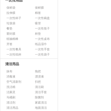
一次性用品
保鲜袋
保鲜膜
拉伸膜
棉签
一次性杯子
一次性碗盘
垃圾袋
吸管
餐垫
一次性筷子
塑封膜
杯垫
纸轴棉棒
一次性桌布
牙签
纸品湿巾
一次性餐具
一次性手套
一次性纸杯
一次性袋子
清洁用品
抹布
拖把
消毒液
漂渍液
空气清新剂
扫把
洗洁精
清洁刷
洁厕灵
清洁手套
马桶刷
除菌剂
清洁剂
家庭清洁
清洁用品
地面清洁