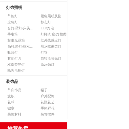
灯饰照明
节能灯
紧急照明及指示灯
应急灯
标志灯
台灯/壁灯/床头灯/落地灯
LED灯泡
手电筒
灯脚/灯座/灯柱类
标准光源箱
红外线感应灯
高杆/路灯/指示灯类
展示效果类灯
吸顶灯
灯管
其他灯具
自镇流荧光灯
双端荧光灯
高压钠灯
除害虫用灯
装饰品
节庆饰品
帽子
旗帜
户外配饰
花球
花瓶花艺
徽章
手捧鲜花
装饰材料
装饰摆件
推荐热卖