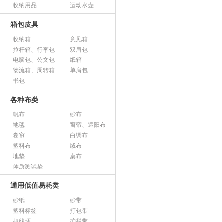
收纳用品
运动水壶
箱包皮具
收纳箱
意见箱
拉杆箱、行李包
双肩包
电脑包、公文包
纸箱
物流箱、周转箱
单肩包
书包
各种布类
帆布
砂布
地毯
窗帘、遮阳布
卷帘
白绸布
塑料布
绒布
地垫
桌布
体质测试垫
通用低值易耗类
砂纸
砂带
塑料标签
打包带
扭线环
护栏带