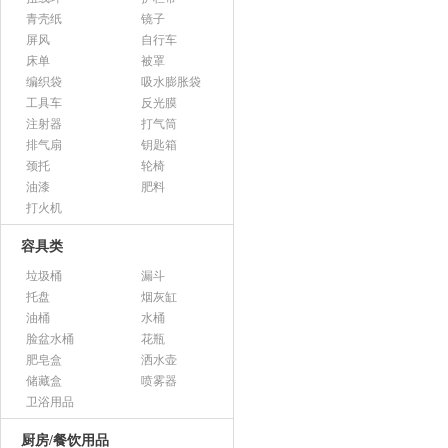
青壳纸
镜子
屏风
自行车
床单
被罩
编织袋
吸水膨胀袋
工具车
反光膜
注射器
打气筒
排气扇
钥匙箱
颈托
轮椅
油漆
肥料
打火机
容具类
垃圾桶
漏斗
托盘
烟灰缸
油桶
水桶
脸盆水桶
花瓶
肥皂盒
洒水壶
储藏盒
喷雾器
卫浴用品
厨房/餐饮用品