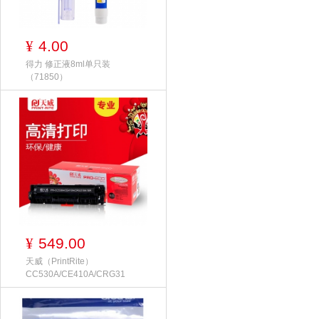
4.00
¥
得力 修正液8ml单只装
（71850）
549.00
¥
天威（PrintRite）
CC530A/CE410A/CRG31