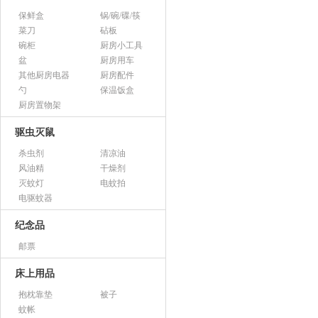
保鲜盒
锅/碗/碟/筷
菜刀
砧板
碗柜
厨房小工具
盆
厨房用车
其他厨房电器
厨房配件
勺
保温饭盒
厨房置物架
驱虫灭鼠
杀虫剂
清凉油
风油精
干燥剂
灭蚊灯
电蚊拍
电驱蚊器
纪念品
邮票
床上用品
抱枕靠垫
被子
蚊帐