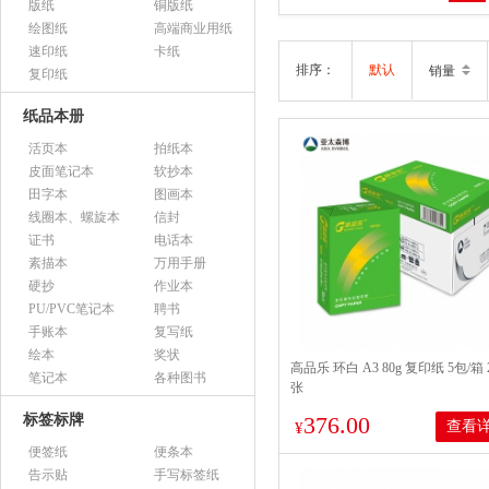
版纸
铜版纸
绘图纸
高端商业用纸
速印纸
卡纸
排序：
默认
销量
复印纸
纸品本册
活页本
拍纸本
皮面笔记本
软抄本
田字本
图画本
线圈本、螺旋本
信封
证书
电话本
素描本
万用手册
硬抄
作业本
PU/PVC笔记本
聘书
手账本
复写纸
绘本
奖状
高品乐 环白 A3 80g 复印纸 5包/箱 2
笔记本
各种图书
张
标签标牌
376.00
查看
¥
便签纸
便条本
告示贴
手写标签纸