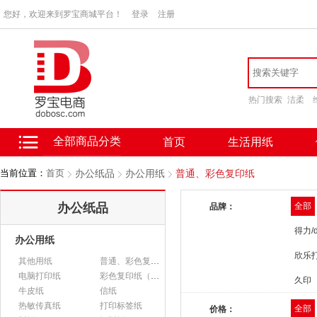
您好，欢迎来到罗宝商城平台！
登录
注册
热门搜索
洁柔
全部商品分类
首页
生活用纸
当前位置：
首页
办公纸品
办公用纸
普通、彩色复印纸
办公纸品
全部
品牌：
得力/d
办公用纸
欣乐
其他用纸
普通、彩色复印纸
电脑打印纸
彩色复印纸（政采）
久印
牛皮纸
信纸
热敏传真纸
打印标签纸
全部
价格：