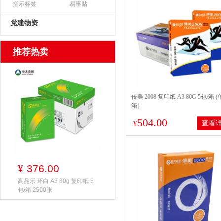
指示标签
易事贴
党建物资
推荐热卖
传美 2008 复印纸 A3 80G 5包/箱 
箱）
504.00
查看
¥
376.00
¥
高品乐 环白 A3 80g 复印纸 5
包/箱 2500张