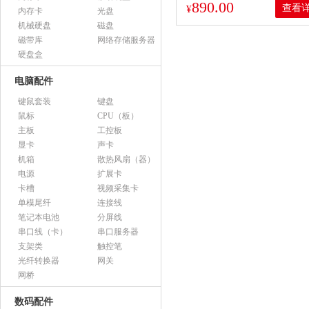
890.00
查看
¥
内存卡
光盘
机械硬盘
磁盘
磁带库
网络存储服务器
硬盘盒
电脑配件
键鼠套装
键盘
鼠标
CPU（板）
主板
工控板
显卡
声卡
机箱
散热风扇（器）
电源
扩展卡
卡槽
视频采集卡
单模尾纤
连接线
笔记本电池
分屏线
串口线（卡）
串口服务器
支架类
触控笔
光纤转换器
网关
网桥
数码配件