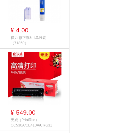
4.00
¥
得力 修正液8ml单只装
（71850）
549.00
¥
天威（PrintRite）
CC530A/CE410A/CRG31