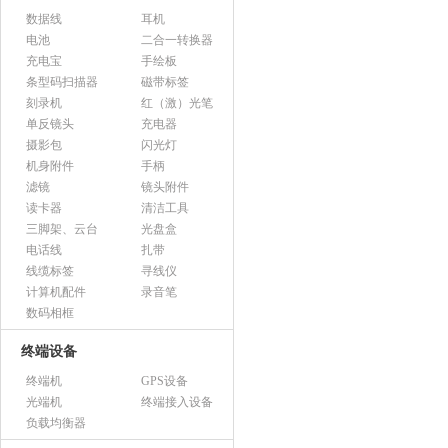
数据线
耳机
电池
二合一转换器
充电宝
手绘板
条型码扫描器
磁带标签
刻录机
红（激）光笔
单反镜头
充电器
摄影包
闪光灯
机身附件
手柄
滤镜
镜头附件
读卡器
清洁工具
三脚架、云台
光盘盒
电话线
扎带
线缆标签
寻线仪
计算机配件
录音笔
数码相框
终端设备
终端机
GPS设备
光端机
终端接入设备
负载均衡器