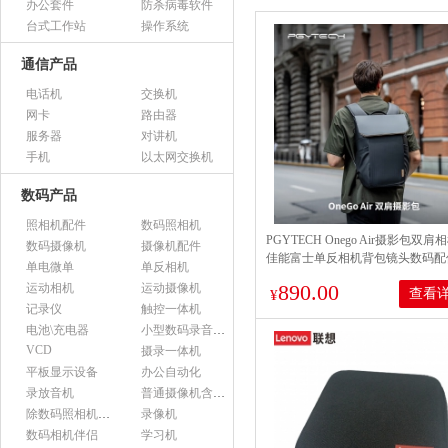
办公套件
防杀病毒软件
台式工作站
操作系统
通信产品
电话机
交换机
网卡
路由器
服务器
对讲机
手机
以太网交换机
数码产品
照相机配件
数码照相机
PGYTECH Onego Air摄影包双肩
数码摄像机
摄像机配件
佳能富士单反相机背包镜头数码配
单电微单
单反相机
纳通勤旅行电脑包蒲公英背包20L
890.00
运动相机
运动摄像机
查看
¥
记录仪
触控一体机
电池\充电器
小型数码录音设备
VCD
摄录一体机
平板显示设备
办公自动化
录放音机
普通摄像机含附件
除数码照相机以外的照相机及器材
录像机
数码相机伴侣
学习机