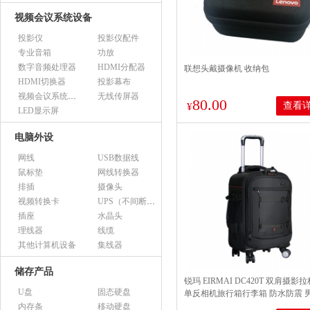
视频会议系统设备
投影仪
投影仪配件
专业音箱
功放
数字音频处理器
HDMI分配器
联想头戴摄像机 收纳包
HDMI切换器
投影幕布
视频会议系统设备（市采）
无线传屏器
80.00
查看
¥
LED显示屏
电脑外设
网线
USB数据线
鼠标垫
网线转换器
排插
摄像头
视频转换卡
UPS（不间断电源）
插座
水晶头
理线器
线缆
其他计算机设备
集线器
储存产品
锐玛 EIRMAI DC420T 双肩摄影
U盘
固态硬盘
单反相机旅行箱行李箱 防水防震 
影相机包软箱
内存条
移动硬盘