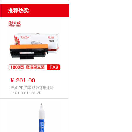
推荐热卖
201.00
¥
天威 PR-FX9 硒鼓适用佳能
FAX L100 L120 MF