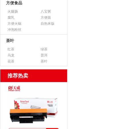
方便食品
火腿肠
八宝粥
腐乳
方便面
方便火锅
自热米饭
冲泡粉丝
茶叶
红茶
绿茶
乌龙
普洱
花茶
茶叶
推荐热卖