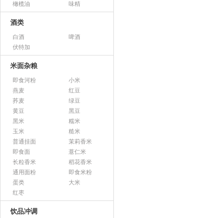
橄榄油
味精
酒类
白酒
啤酒
伏特加
米面杂粮
即食河粉
小米
燕麦
红豆
荞麦
绿豆
黄豆
黑豆
黑米
糯米
玉米
糙米
普通挂面
茉莉香米
即食面
薏仁米
长粒香米
稻花香米
通用面粉
即食米粉
蛋类
大米
红枣
饮品冲调