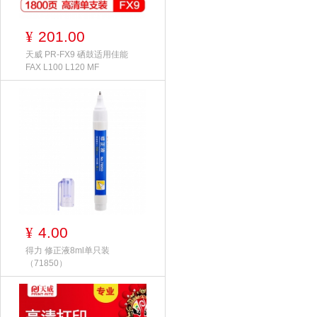
201.00
¥
天威 PR-FX9 硒鼓适用佳能
FAX L100 L120 MF
4.00
¥
得力 修正液8ml单只装
（71850）