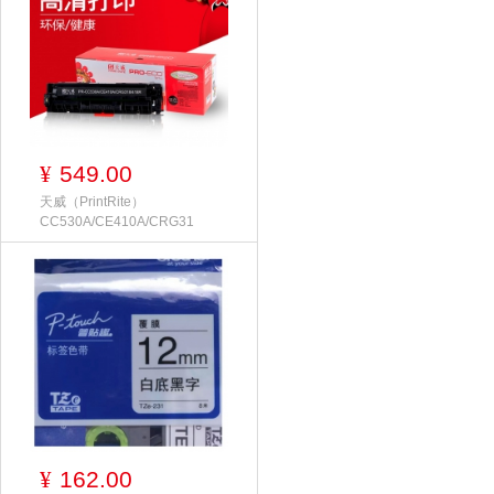
549.00
¥
天威（PrintRite）
CC530A/CE410A/CRG31
162.00
¥