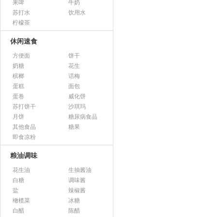
果啤
牛奶
苏打水
饮用水
柠檬茶
休闲速食
方便面
饼干
奶糖
花生
槟榔
话梅
蛋糕
面包
蛋卷
威化饼
苏打饼干
沙琪玛
月饼
糖尿病食品
其他食品
糖果
即食凉粉
粮油调味
花生油
生抽酱油
白糖
调味酱
盐
辣椒酱
橄榄菜
冰糖
白醋
陈醋