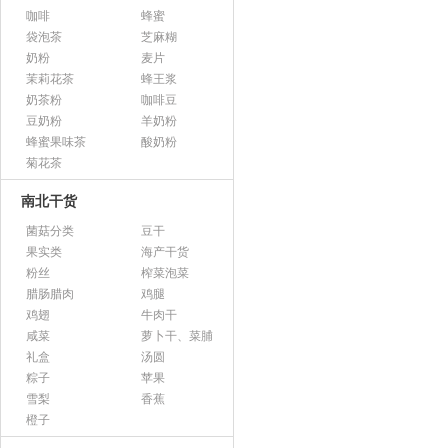
咖啡
蜂蜜
袋泡茶
芝麻糊
奶粉
麦片
茉莉花茶
蜂王浆
奶茶粉
咖啡豆
豆奶粉
羊奶粉
蜂蜜果味茶
酸奶粉
菊花茶
南北干货
菌菇分类
豆干
果实类
海产干货
粉丝
榨菜泡菜
腊肠腊肉
鸡腿
鸡翅
牛肉干
咸菜
萝卜干、菜脯
礼盒
汤圆
粽子
苹果
雪梨
香蕉
橙子