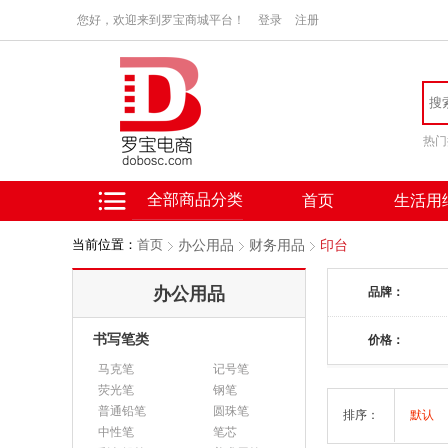
您好，欢迎来到罗宝商城平台！
登录
注册
热门
全部商品分类
首页
生活用
当前位置：
首页
办公用品
财务用品
印台
办公用品
品牌：
书写笔类
价格：
马克笔
记号笔
荧光笔
钢笔
普通铅笔
圆珠笔
排序：
默认
中性笔
笔芯