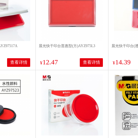
Z97517A
晨光快干印台普惠型(方)AYZ975L3
晨光快干印台(透明
12.47
14.39
查看详情
查看详情
¥
¥