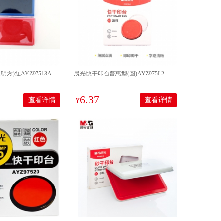
方)红AYZ97513A
晨光快干印台普惠型(圆)AYZ975L2
6.37
查看详情
查看详情
¥