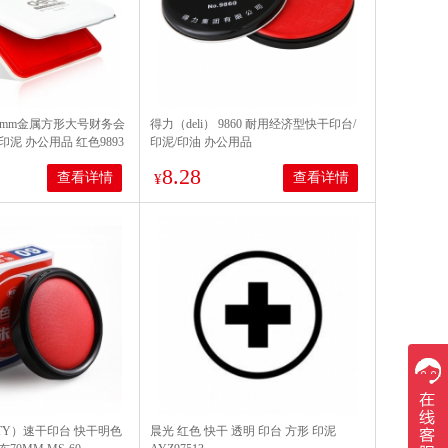
3*87mm金属方形大号财务会
得力（deli） 9860 耐用经济型快干印台/
泥 办公用品 红色9893
印泥/印油 办公用品
8.28
查看详情
查看详情
¥
RTY）速干印台 快干明色
晨光 红色 快干 透明 印台 方形 印泥