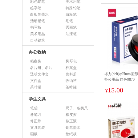
彩色铅笔
美术用笔
签字笔
特殊铅笔
白板笔墨水
白板笔
活动铅笔
毛笔
书写板
秀丽笔
美术用品
油漆笔
自动铅笔
办公收纳
档案袋
风琴包
名片册、名片盒、名片座
档案盒
得力(deli)φ95m
透明文件套
资料册
办公用品 红色9870
文件盒
收纳筐
茶叶罐
茶叶罐
15.00
¥
学生文具
笔袋
尺子、各类尺
卷笔刀
橡皮擦
修正带
修正液
文具套装
钢笔墨水
画板
垫纸板