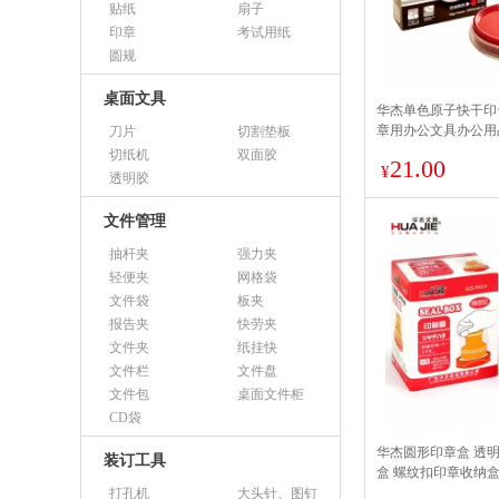
贴纸
扇子
印章
考试用纸
圆规
桌面文具
华杰单色原子快干印
章用办公文具办公用
刀片
切割垫板
色 H-015（圆形 
切纸机
双面胶
21.00
¥
透明胶
文件管理
抽杆夹
强力夹
轻便夹
网格袋
文件袋
板夹
报告夹
快劳夹
文件夹
纸挂快
文件栏
文件盘
文件包
桌面文件柜
CD袋
华杰圆形印章盒 透
装订工具
盒 螺纹扣印章收纳盒
椭圆形财务印章盒 H
打孔机
大头针、图钉