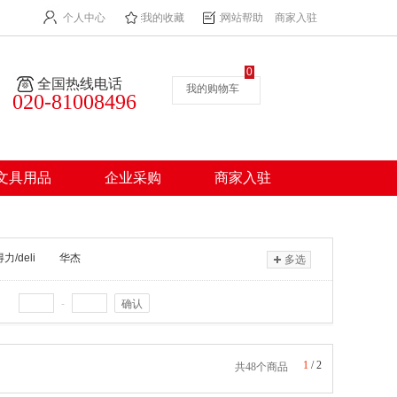
个人中心
我的收藏
网站帮助
商家入驻
0
全国热线电话
我的购物车
020-81008496
文具用品
企业采购
商家入驻
力/deli
华杰
多选
-
确认
1
/
2
共48个商品