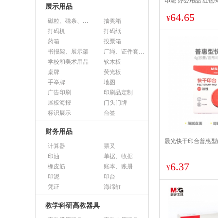
印泥 办公用品 红色98
展示用品
64.65
¥
磁粒、磁条、磁片
抽奖箱
打码机
打码纸
药箱
投票箱
书报架、展示架
厂绳、证件套、卡套
学校和美术用品
软木板
桌牌
荧光板
手举牌
地图
广告印刷
印刷品定制
展板海报
门头门牌
标识展示
台签
财务用品
晨光快干印台普惠型(圆)
计算器
票叉
印油
单据、收据
6.37
橡皮筋
账本、账册
¥
印泥
印台
凭证
海绵缸
教学科研高教器具