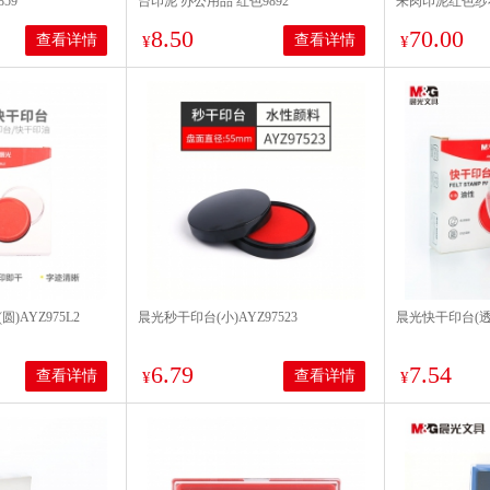
59
台印泥 办公用品 红色9892
朱肉印泥红色纱布7
8.50
70.00
查看详情
查看详情
¥
¥
AYZ975L2
晨光秒干印台(小)AYZ97523
晨光快干印台(透明
6.79
7.54
查看详情
查看详情
¥
¥