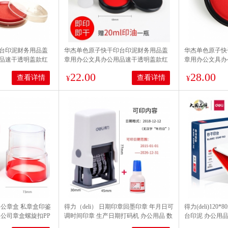
台印泥财务用品盖
华杰单色原子快干印台印泥财务用品盖
华杰单色原子快
品速干透明盖款红
章用办公文具办公用品速干透明盖款红
章用办公文具办
单色原子印台）
色印章印油 圆形印台（小号赠20ml印油
色印章印油 圆形印
22.00
28.00
查看详情
查看详情
一瓶）AS6002
¥
¥
明公章盒 私章盒印鉴
得力（deli） 日期印章回墨印章 年月日可
得力(deli)12
公司章盒螺旋扣PP
调时间印章 生产日期打码机 办公用品 数
台印泥 办公用品 
024椭圆（内径
字日期印章+快干蓝色印油79951