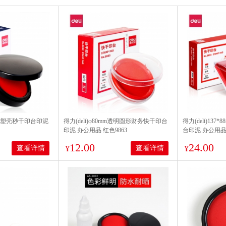
m圆形塑壳秒干印台印泥
得力(deli)φ80mm透明圆形财务快干印台
得力(deli)13
印泥 办公用品 红色9863
台印泥 办公用品 
12.00
24.00
查看详情
查看详情
¥
¥