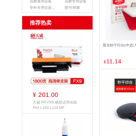
高教通用设备
高教专用设备
学科专用仪器设备
图书/档案
推荐热卖
晨光秒干印台(中)红AY
11.14
¥
201.00
¥
天威 PR-FX9 硒鼓适用佳能
FAX L100 L120 MF