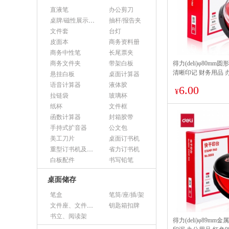
直液笔
办公剪刀
桌牌/磁性展示帖/证件框
抽杆/报告夹
文件套
台灯
皮面本
商务资料册
商务中性笔
长尾票夹
商务文件夹
带架白板
得力(deli)φ80m
清晰印记 财务用品 办
悬挂白板
桌面计算器
语音计算器
液体胶
6.00
¥
拉链袋
玻璃杯
纸杯
文件框
函数计算器
封箱胶带
手持式扩音器
公文包
美工刀片
桌面订书机
重型订书机及其它
省力订书机
白板配件
书写铅笔
桌面储存
笔盒
笔筒/座/插/架
文件座、文件架、文件框
钥匙箱扣牌
书立、阅读架
得力(deli)φ89m