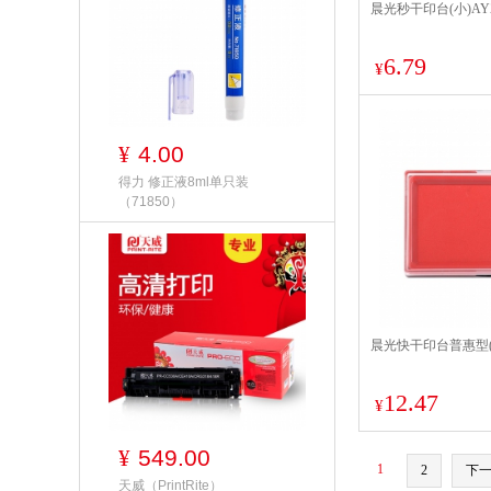
晨光秒干印台(小)AYZ
6.79
¥
4.00
¥
得力 修正液8ml单只装
（71850）
晨光快干印台普惠型(方)
12.47
¥
549.00
¥
1
2
下
天威（PrintRite）