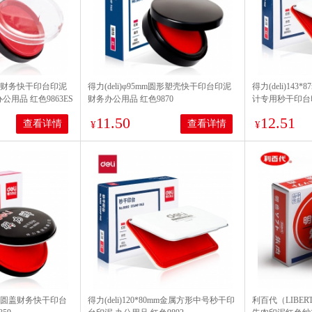
m圆形财务快干印台印泥
得力(deli)φ95mm圆形塑壳快干印台印泥
得力(deli)14
公用品 红色9863ES
财务办公用品 红色9870
计专用秒干印台印
11.50
12.51
查看详情
查看详情
¥
¥
m金属圆盖财务快干印台
得力(deli)120*80mm金属方形中号秒干印
利百代（LIBE