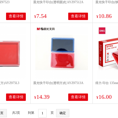
97523
晨光快干印台(透明圆)红AYZ97512A
晨光快干印台(铁盒
7.54
10.86
查看详情
查看详情
¥
¥
AYZ975L3
晨光快干印台(透明方)红AYZ97513A
得力 印台 135mm
14.39
16.00
查看详情
查看详情
¥
¥
共2页
到第
页
一页
确定