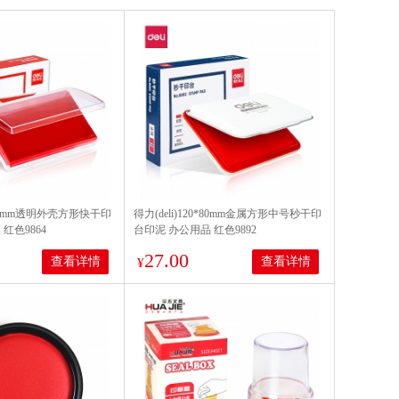
7*88mm透明外壳方形快干印
得力(deli)120*80mm金属方形中号秒干印
红色9864
台印泥 办公用品 红色9892
27.00
查看详情
查看详情
¥