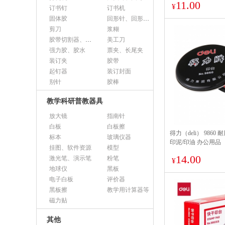
11.00
60mm）
¥
订书钉
订书机
固体胶
回形针、回形针盒
剪刀
浆糊
胶带切割器、胶带座、封箱器
美工刀
强力胶、胶水
票夹、长尾夹
装订夹
胶带
起钉器
装订封面
别针
胶棒
教学科研普教器具
放大镜
指南针
白板
白板擦
得力（deli） 986
标本
玻璃仪器
印泥/印油 办公用品
挂图、软件资源
模型
14.00
激光笔、演示笔
粉笔
¥
地球仪
黑板
电子白板
评价器
黑板擦
教学用计算器等
磁力贴
其他