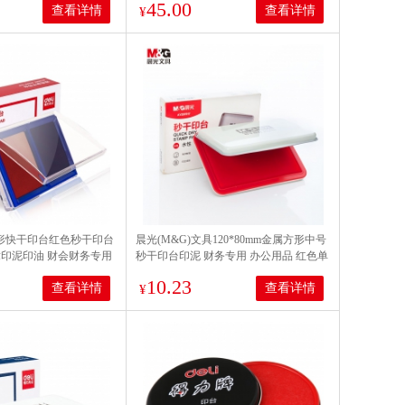
45.00
查看详情
查看详情
¥
 方形快干印台红色秒干印台
晨光(M&G)文具120*80mm金属方形中号
章印泥印油 财会财务专用
秒干印台印泥 财务专用 办公用品 红色单
双色快干印台-红蓝 9865
个装AYZ97517
10.23
查看详情
查看详情
¥