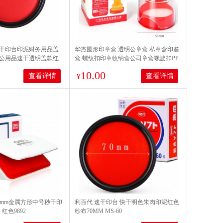
干印台印泥财务用品盖
华杰圆形印章盒 透明公章盒 私章盒印鉴
公用品速干透明盖款红
盒 螺纹扣印章收纳盒公司章盒螺旋扣PP
台AS6003
椭圆形财务印章盒 H021圆形（内径
10.00
查看详情
查看详情
40mm）
¥
0*80mm金属方形中号秒干印
利百代 速干印台 快干明色朱肉印泥红色
红色9892
纱布70MM MS-60