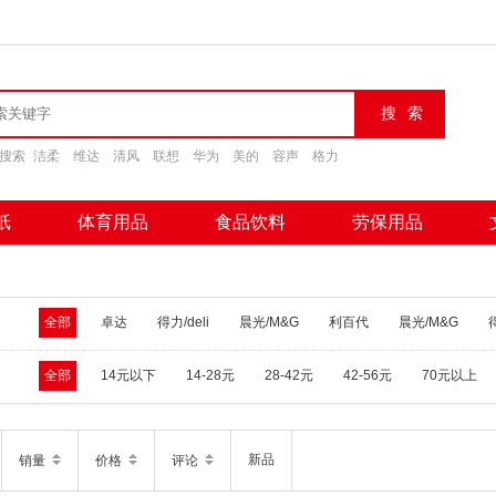
搜索
洁柔
维达
清风
联想
华为
美的
容声
格力
纸
体育用品
食品饮料
劳保用品
全部
卓达
得力/deli
晨光/M&G
利百代
晨光/M&G
得
全部
14元以下
14-28元
28-42元
42-56元
70元以上
新品
销量
价格
评论