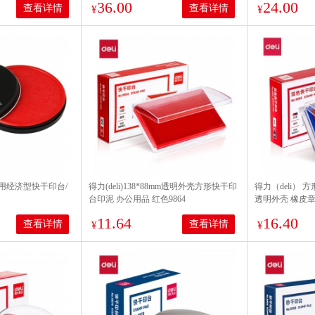
36.00
24.00
查看详情
查看详情
¥
¥
0 耐用经济型快干印台/
得力(deli)138*88mm透明外壳方形快干印
得力（deli）
台印泥 办公用品 红色9864
透明外壳 橡皮
印财务办公用品 
11.64
16.40
查看详情
查看详情
¥
¥