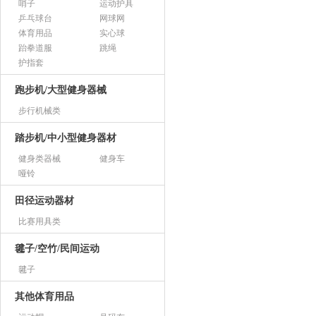
哨子
运动护具
乒乓球台
网球网
体育用品
实心球
跆拳道服
跳绳
护指套
跑步机/大型健身器械
步行机械类
踏步机/中小型健身器材
健身类器械
健身车
哑铃
田径运动器材
比赛用具类
毽子/空竹/民间运动
毽子
其他体育用品