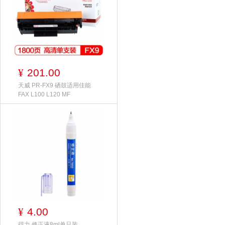
201.00
¥
天威 PR-FX9 硒鼓适用佳能
FAX L100 L120 MF
4.00
¥
得力 修正液8ml单只装