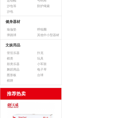
运动帽
号码布
沙包等
防护绳索
沙包
健身器材
瑜伽垫
呼啦圈
弹跳球
其他中小型器材
文娱用品
管弦乐器
扑克
棋类
玩具
鼓类乐器
小军鼓
舞蹈用品
电子琴
图形板
台球
棋牌
推荐热卖