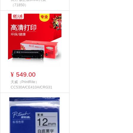
（71850）
549.00
¥
天威（PrintRite）
CC530A/CE410A/CRG31