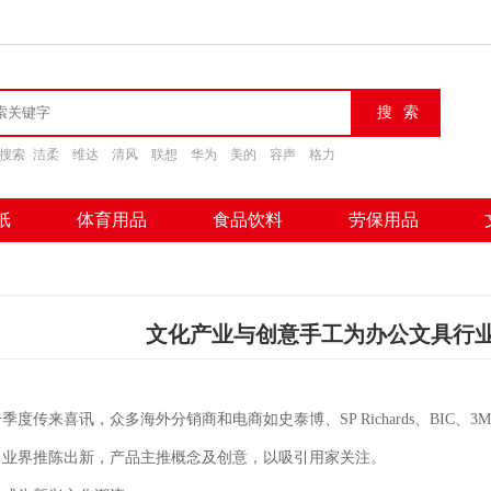
搜索
洁柔
维达
清风
联想
华为
美的
容声
格力
纸
体育用品
食品饮料
劳保用品
文化产业与创意手工为办公文具行
一季度传来喜讯，众多海外分销商和电商如史泰博、SP Richards、BIC、3M、U
，业界推陈出新，产品主推概念及创意，以吸引用家关注。