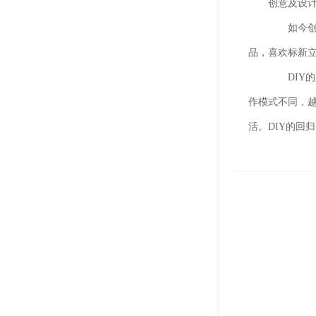
创意及设
如今创意
品，喜欢标新
DIY的
作模式不同，越
活。DIY的回